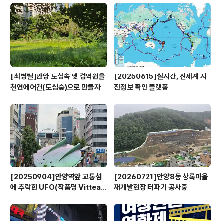
[최병렬]안양 도심속 옛 검역원을
[20250615]실시간, 전세계 지
천연에어컨(도심숲)으로 만들자
진정보 확인 플랫폼
[20250904]안양역앞 교통섬
[20260721]안양8동 상록마을
에 추락한 UFO(작품명 Vitteau
재개발현장 터파기 공사중
x)