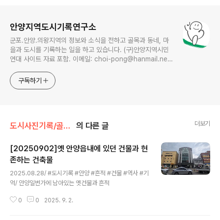
로그 정보
안양지역도시기록연구소
군포.안양.의왕지역의 정보와 소식을 전하고 골목과 동네, 마
을과 도시를 기록하는 일을 하고 있습니다. (구)안양지역시민
연대 사이트 자료 포함. 이메일: choi-pong@hanmail.net
연락처: 010-3311-1001 최병렬
구독하기
더보기
도시사진기록/골목풍경
의 다른 글
[20250902]옛 안양읍내에 있던 건물과 현
존하는 건축물
글 내용
2025.08.28/ #도시기록 #안양 #흔적 #건물 #역사 #기
억/ 안양일번가에 남아있는 옛건물과 흔적
0
0
2025. 9. 2.