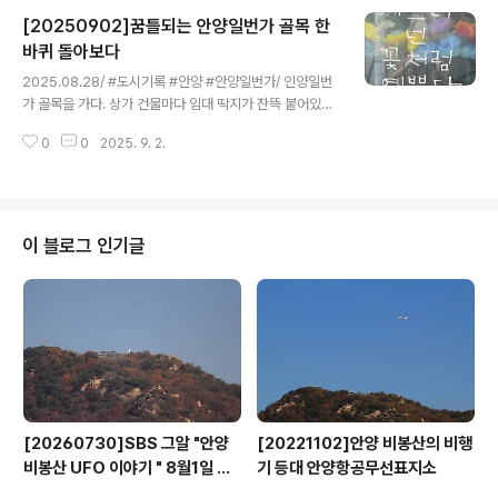
[20250902]꿈틀되는 안양일번가 골목 한
바퀴 돌아보다
글 내용
2025.08.28/ #도시기록 #안양 #안양일번가/ 인양일번
가 골목을 가다. 상가 건물마다 임대 딱지가 잔뜩 붙어있지
만 그래도 새로운 매장들이 들어서기 위한 인테리어 공사
0
0
2025. 9. 2.
가 곳곳에서 진행되며 침체된 상권의 활기를 되찾기 위한
변화가 꿈틀거린다.
이 블로그 인기글
[20260730]SBS 그알 "안양
[20221102]안양 비봉산의 비행
비봉산 UFO 이야기 " 8월1일 방
기 등대 안양항공무선표지소
영