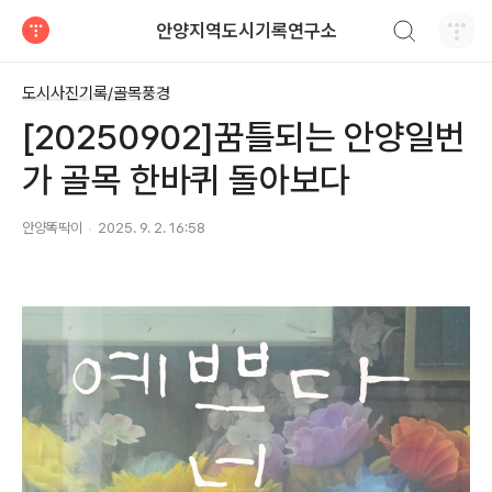
검색하기
안양지역도시기록연구소
티스토리
도시사진기록/골목풍경
[20250902]꿈틀되는 안양일번
가 골목 한바퀴 돌아보다
안양똑딱이
2025. 9. 2. 16:58