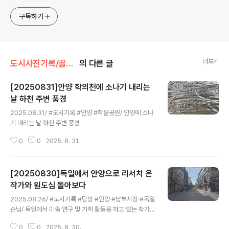
연락처: 010-3311-1001 최병렬
구독하기
더보기
도시사진기록/골목풍경
의 다른 글
[20250831]안양 학의천에 소나기 내리는
날 하천 주변 풍경
글 내용
2025.08.31/ #도시기록 #안양 #학운공원/ 안양에 소나
기 내리는 날 하천 주변 풍경
0
0
2025. 8. 31.
[20250830]독일에서 안양으로 리서치 온
작가와 원도심 돌아보다
글 내용
2025.08.26/ #도시기록 #탐방 #안양 #남부시장 #독일
손님/ 독일에서 미술 연구 및 기획 활동을 하고 있는 작가의
안양의 옛 방직공장(금성방직, 테평방직)과 일했던 여성들
0
0
2025. 8. 30.