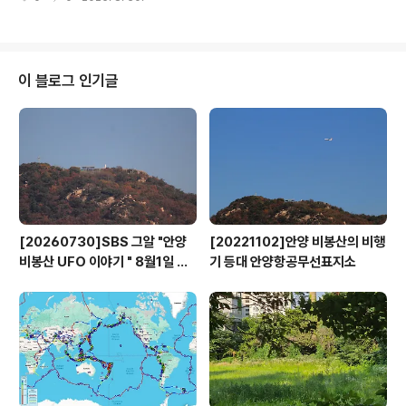
에 대한 연구와 조사 및 기획전시에 도움을 주고자 공장이
있던 동네와 골목의 흔적을 찾아 안내하고 설명하다.국민
은행(안양3동)-댕리단길-대농단지 분양 당시 신축했던 주
택(2층 양옥집)및 주거젼화-떡산 - 양지마을-전국부녀자
밤줍기대회열린곳 - 안양공고 - 삼덕공원(엣제지공장) -
이 블로그 인기글
수암천복개흔적(교각기둥) - 안양역 주변(방석집과 병목안
철길) - 대동문고 - 안양목욕탕(안양 최초) - 안양시외버스
정류장 - 안양일번가(50-70년대 행정거리 - 식당(화진
정,유래정,들판경영식) - 안양백화점 ,안양양조장 자리, 쎄
시봉 등) - 서이면사..
[20260730]SBS 그알 "안양
[20221102]안양 비봉산의 비행
비봉산 UFO 이야기 " 8월1일 방
기 등대 안양항공무선표지소
영