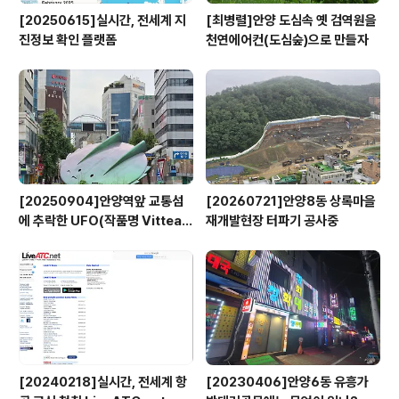
[20250615]실시간, 전세계 지
[최병렬]안양 도심속 옛 검역원을
진정보 확인 플랫폼
천연에어컨(도심숲)으로 만들자
[20250904]안양역앞 교통섬
[20260721]안양8동 상록마을
에 추락한 UFO(작품명 Vitteau
재개발현장 터파기 공사중
x)
[20240218]실시간, 전세계 항
[20230406]안양6동 유흥가