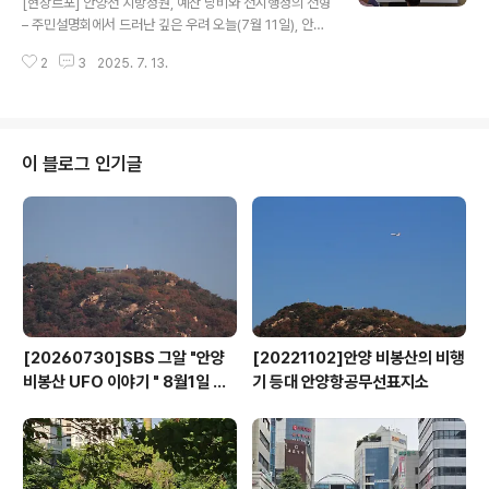
[현장르포] 안양천 지방정원, 예산 낭비와 전시행정의 전형
린 안양천 지방정원 조성사업 주민설명회에서 연세가 지긋
– 주민설명회에서 드러난 깊은 우려 오늘(7월 11일), 안양
하신 어른께서 낮은 목소리로 말씀하셨다. “정원이라고 하
시는 안양천 지방정원 조성사업과 관련한 주민설명회를 열
면 수목이 있고 수풀이 우거져야 하는데 이건 정원 계획이
2
3
2025. 7. 13.
었다. 한강의 주요 지류 중 하나인 안양천을 중심으로 경기
아닙니다. 꽃밭이 무슨 정..
도권 4개 시가 협력하여 수도권 대표 지방정원을 조성한다
는 이 사업은, “정원산업 생태계 조성과 시민체감형 정원문
화 확산”을 목표로 한다. 그러나 현장을 찾은 주민들의 반
응은 기대보다는 깊은 우려와 비판이 주를 이뤘다. 설명회
이 블로그 인기글
장을 나서며 시민들은 “꽃 심기 전에 범람 대책부터 세우
라”는 말로 현재 계획의 본질적인 문제를 지적했다. “백로
도 수달도 사라지는데… 꽃으로 덮는다고 자연이 되나” 사
업 대상지 대부분은 반복적으로 범람하는 하천 저지대다.
최근의 기후위기와 국지성 폭우 ..
[20260730]SBS 그알 "안양
[20221102]안양 비봉산의 비행
비봉산 UFO 이야기 " 8월1일 방
기 등대 안양항공무선표지소
영