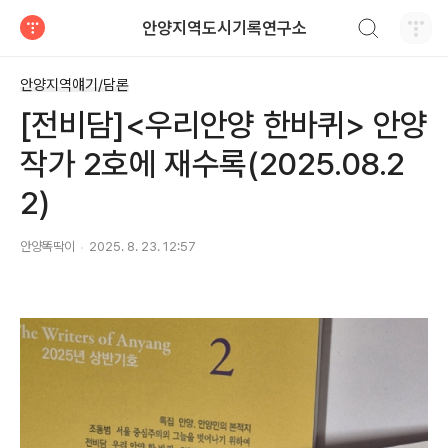
검색하기
안양지역도시기록연구소
티스토리
안양지역얘기/담론
[전비담]<우리안양 한바퀴> 안양
작가 2호에 재수록(2025.08.2
2)
안양똑딱이
2025. 8. 23. 12:57