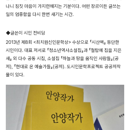
나니 짐짓 마음이 가지런해지는 기분이다
.
어떤 장르이든 글쓰는
일의 엄중함을 다시 한번 새기는 시간.
◆글쓴이 시인
전비담
2013
년 제
8
회
<
최치원신인문학상
>
수상으로
『
시산맥
』
등단한
시인이다
.
대표 저서로
『
청소년역사소설집
』
과
『
철탑에 집을 지은
새
』
외 다수 공동 시집
,
소설집
『
하늘과 땅을 움직인 사람들
』
(
공
저
),
『
현대로 온 예술가들
』
(
공저
).
도시인문학프로젝트 공공저작
물이 있다
.