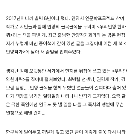
2017
년이니까 벌써
8
년이나 됐다
.
안양시 인문학프로젝트 참여
작가로 시민들과 함께 안양의 골목골목을 누비며
<
우리안양 한바
퀴
>
라는 책을 펴낸 게
.
최근 출범한 안양작가회의의 눈 밝은 편집
자가 누렇게 바랜 종이책에 갇혀 있던 글을 끄집어내 이쁜 새 책
<
안양작가
>
에 담아 새 숨빛을 입혀주었다
.
생각난 김에 오랫동안 서가에서 먼지를 뒤집어 쓰고 있는
<
우리안
양한바퀴
>
를 집어내 펼쳐보았다
.
최병렬 선생님
,
권영세 작가
,
강
보람 팀장
,...
안양 골목을 함께 누볐던 얼굴들이 갈피마다 숨어 있
다가 책장을 넘기면 일렁일렁 나타나니 반갑기 그지없다
.
요즘 같
은 극한 폭염에선 엄두도 못 낼 일을 다들 그 폭서의 땡볕에 무슨
열정으로 해낸 건지
...
한구석에 밀어두고 까맣게 잊고 있던 글이 이렇게 불쑥 다시 나타