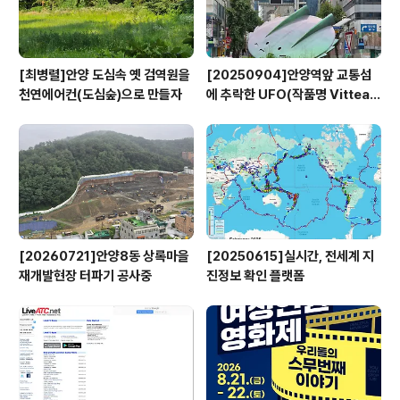
[최병렬]안양 도심속 옛 검역원을
[20250904]안양역앞 교통섬
천연에어컨(도심숲)으로 만들자
에 추락한 UFO(작품명 Vitteau
x)
[20260721]안양8동 상록마을
[20250615]실시간, 전세계 지
재개발현장 터파기 공사중
진정보 확인 플랫폼