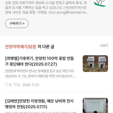
군포.안양.의왕지역의 정보와 소식을 전하고 골목과 동네, 마
을과 도시를 기록하는 일을 하고 있습니다. (구)안양지역시민
연대 사이트 자료 포함. 이메일: choi-pong@hanmail.net
연락처: 010-3311-1001 최병렬
구독하기
더보기
안양지역얘기/담론
의 다른 글
[최병렬]기후위기, 안양천 100억 꽃밭 만들
기 중단돼야 한다(2025.07.27)
글 내용
안양천과 학의천이 만나는 쌍개울엔 걷고 싶은 하천 100
선(2006. 5. 15), 한국의 아름다운 하천 100선(2009. 2.
5) 등 2개의 표지석이 과거에 오염하천의 대명사였던 안양
0
0
2025. 7. 27.
천을 복원한 하천 한켠에 자리잡고 있다. 안양천은 친자연
형하천으로 조성한지 25년이 흘렀고, 현재는 버들치와 은
어와, 참갈겨니 서식, 수달까지 발견되고 또한 멸종위기 야
[김태연]안양천 지방정원, 예산 낭비와 전시
생조류인 흰목물떼새, 물총새 등이 서식하는 다양한 생물
종이 현성되어 사람과 생물이 함께 공존하는 생태적인 하
행정의 전형(2025.07.11)
글 내용
천으로 변모해 왔다.지난 7월 11일 오후 안양시청에서 열