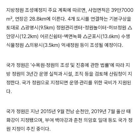
지방정원 조성예정지 주요 계획에 따르면
,
사업면적은
39
만
7000
㎡
,
연장은
28.8km
에 이른다
. 4
개 도시를 연결하는 기본구상을
토대로
△
광명시
(9.5km)
정원관리센터
-
정원놀이터
-
허브정원
△
안양시
(12.2km)
어르신쉼터
-
벽면녹화
△
군포시
(13.6km)
수생
식물정원
△
의왕시
(3.5km)
억새정원 등이 조성될 예정이다
.
국가 정원은
'
수목원
·
정원의 조성 및 진흥에 관한 법률
'
에 따라 지
방 정원의
3
년간 운영 실적과 시설
,
조직 등을 검토해 산림청이 지
정한다
.
국가 정원으로 지정되면 운영
·
관리를 위한 국비가 지원된
다
.
국가 정원은 지난
2015
년
9
월 전남 순천만
, 2019
년
7
월 울산 태
화강이 지정됐으며
,
부여 백마강과 춘천 의암호 일대 등도 국가 정
원 지정이 추진 중이다
.