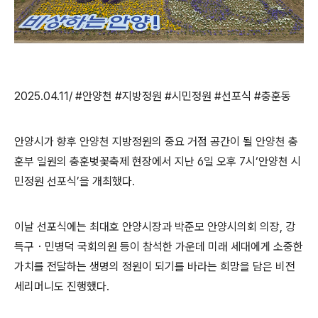
2025.04.11/ #안양천 #지방정원 #시민정원 #선포식 #충훈동
안양시가 향후 안양천 지방정원의 중요 거점 공간이 될 안양천 충
훈부 일원의 충훈벚꽃축제 현장에서 지난
6
일 오후
7
시
‘
안양천 시
민정원 선포식
’
을 개최했
다
.
이날 선포식에는 최대호 안양시장과 박준모 안양시의회 의장
,
강
득구
・
민병덕 국회의원 등이 참석한 가운데 미래 세대에게 소중한
가치를 전달하는 생명의 정원이 되기를 바라는 희망을 담은 비전
세리머니도 진행했다
.