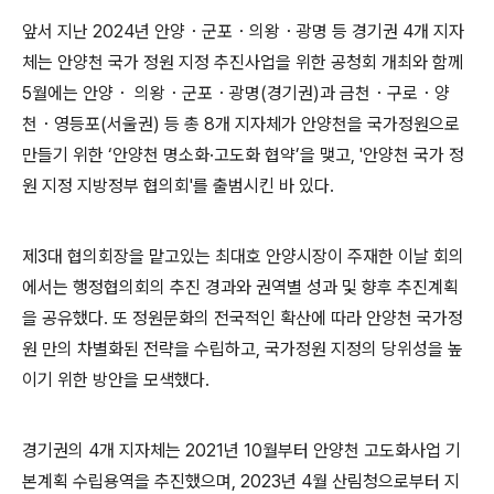
앞서 지난
2024
년 안양
・
군포
・
의왕
・
광명 등 경기권
4
개 지자
체는 안양천 국가 정원 지정 추진사업을 위한 공청회 개최와 함께
5
월에는 안양
・
의왕
・
군포
・
광명
(
경기권
)
과 금천
・
구로
・
양
천
・
영등포
(
서울권
)
등 총
8
개 지자체가 안양천을 국가정원으로
만들기 위한
‘
안양천 명소화
·
고도화 협약
’
을 맺고
, '
안양천 국가 정
원 지정 지방정부 협의회
'
를 출범시킨 바 있다
.
제
3
대 협의회장을 맡고있는 최대호 안양시장이 주재한 이날 회의
에서는 행정협의회의 추진 경과와 권역별 성과 및 향후 추진계획
을 공유했다
.
또 정원문화의 전국적인 확산에 따라 안양천 국가정
원 만의 차별화된 전략을 수립하고
,
국가정원 지정의 당위성을 높
이기 위한 방안을 모색했다
.
경기권의
4
개 지자체는
2021
년
10
월부터 안양천 고도화사업 기
본계획 수립용역을 추진했으며
, 2023
년
4
월 산림청으로부터 지