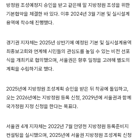
방정원 조성예정지 승인을 받고 같은해 말 지방정원 조성을 위한
기본협약을 체결한 바 있다
.
이후
2024
년
3
월 기본 및 실시설계
용역에 착수해 진행했다
.
경기권 지자체는
2025
년 상반기에 예정된 기본 및 실시설계용역
최종보고회와 연계해 시민들의 관심도를 높일 수 있는 비전 선포
식을 개최키로 협의했으며
,
서울권은 향후 일정을 고려해 별도의
계획을 수립하기로 했다
.
2025
년에 지방정원 조성계획 승인을 받은 뒤 착공에 돌입하고
,
오는
2026
년에는 지방정원 등록 신청
, 2029
년에 서울권과 함께
국가정원 지정 신청을 한다는 목표다
.
서울권
4
개 지자체는
2022
년
7
월 안양천 지방정원 등록준비지
컨설팅을 실시했으며
, 2025
년에 서울권 지방정원 조성계획 신청