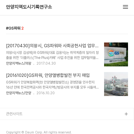
안양지역도시기록연구소
GS파워
2
[20170430]의왕시, GS파워와 사회공헌사업 업무
협약
의왕시(시장 김성제)와 GS파워(대표 김응식)는 취약계층의 일자리 창
출을 위한 ‘더플러스(The Plus)카페’ 사업 추진을 위한 업무협약을
체결했다. 이번 협약의 주요 내용은 GS파워가 더플러스 카페 개설을
안양지역뉴스/의왕
2017.04.30
위한 경영자문과 개설에 필요한 재원을 지원하는 것이다. GS파워는
6월 개소 예정인 의왕시 글로벌도서관 내 더플러스 카페에 인테리어
[20161020]GS파워, 안양열병합발전 부지 매입
비용 및 재료비 등 2600만원을 지원할 계획이다. 의왕시와 GS파워
GS파워가 안양복합화력(현 안양열병합발전소) 경영권을 인수한지
는 향후 사업성과에 따라 추가 운영될 카페에도 안정적인 일자리 창출
16년 만에 한국전력공사와 한국지역난방공사의 부지를 모두 사들여
을 위해 가 협력을 지속할 계획이다. 더플러스 카페는 노인, 장애인, 다
안양열병합 전체에 대한 완벽한 소유권을 행사할 수 있게 됐다. 지역난
안양지역뉴스/안양
2016.10.20
문화여성 등 취약 계층의 통합 일터로 의왕시에 소재한 공공청사 내에
방공사는 경기도 안양시에 있는 열원부지 2만2222㎡(6722평)를
순차적으로 설치될 예정이다. 의왕시 사회복지과 관계자는 “그동안 지
GS파워에 546억3000만원을 받고 매각했다고 공시했다. 매각일자
속적인 사회공헌사업을 해오던 G..
는 12월 12일이며, 한난은 처분이익을 부채감축 및 재무구조 개선을
위해 활용할 예정이라 덧붙였다. 한난이 매각한 안양 열원부지는 안양
관련사이트
열병합발전소 내에 있으며, 현재 GS파워가 이 부지에 있는 열원시설
을 이용, 인근지역에 열을 공급하고 있다. 이처럼 부지소유는 한난이지
만, GS파워가 쓰는 것은 과거 부지는 제외하고 시설물만 팔았기 때문
Copyright © Daum Corp. All rights reserved.
이다. 지난 2000년 GS파워(당시 LG칼텍..