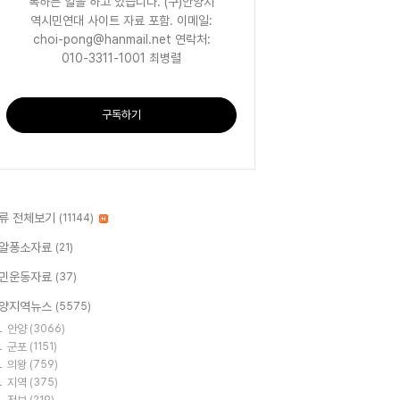
록하는 일을 하고 있습니다. (구)안양지
역시민연대 사이트 자료 포함. 이메일:
choi-pong@hanmail.net 연락처:
010-3311-1001 최병렬
구독하기
류 전체보기
(11144)
알퐁소자료
(21)
민운동자료
(37)
양지역뉴스
(5575)
안양
(3066)
군포
(1151)
의왕
(759)
지역
(375)