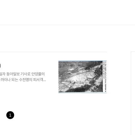
)
 가까이나 되는 수천명의 피서객이
곡에 안양풀이 생기고 난후 매년
 인구 변천사를 보면 최초의 인
양의 석수동, 박달동을 제외한 나
년에는 3412명, 1925년
명, 1941년(안양면 승격)
1