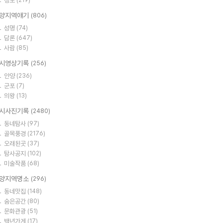
정보
(219)
양지역얘기
(806)
성명
(74)
담론
(647)
사람
(85)
시영상기록
(256)
안양
(236)
군포
(7)
의왕
(13)
시사진기록
(2480)
동네탐사
(97)
골목풍경
(2176)
오래된곳
(37)
탐사공지
(102)
미술작품
(68)
양지역명소
(296)
동네맛집
(148)
숨은공간
(80)
문화관광
(51)
백년가게
(17)