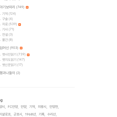
야기보따리
(749)
기억
(124)
구술
(4)
자료
(539)
기사
(71)
전설
(3)
물건
(8)
임머신
(903)
옛사진읽기
(739)
옛지도읽기
(147)
옛신문읽기
(17)
행과나들이
(2)
ag
양시,
FC안양,
안양,
기억,
의왕시,
안양천,
미샬로프,
군포시,
1968년,
기록,
수리산,