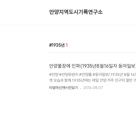
안양지역도시기록연구소
1935년
1
안양풀장에 인파(1935년8월16일자 동아일보
‪#‎안양‬ ‪#‎안양유원지‬ ‪#‎안양풀‬ ‪#‎동아일보‬/ 1935년 8월 16일자 동아일보 기사로 안양풀의
옛 모습과 함께 1935년에는 매일 안양 거주 인구의 절반
찾으면서 한달도 안돼 2만8700여명이 찾는 등 삼성산 계
타임머신/옛사진읽기
2016.08.07
피서객이 늘어나고 있다는 글도 실려 있네요. 참고로 안양의
구 자료는 영주 35년(1759년)의 호구조사인데 현재의 안
머지 안양지역에 속한 하서면의 인구가 1515명이고, 1912
6165명, 동아일보 기사가 실렸던 1935년 당시에는 8957
10000명, 1949년(읍 승격) 20021명, 197..