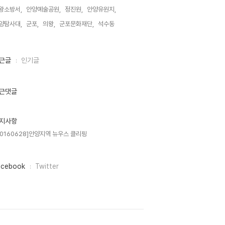
왕소방서,
안양예술공원,
정진원,
안양유원지,
양탐사대,
군포,
의왕,
군포문화재단,
석수동,
근글
인기글
근댓글
지사항
20160628]안양지역 뉴우스 클리핑
acebook
Twitter