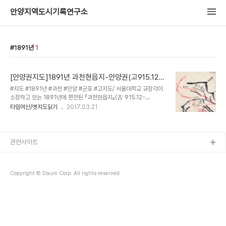
안양지역도시기록연구소
1891년
1
[안양권지도]1891년 과천현읍지-안양권(고915.12-
G994h)
#지도 #1891년 #과천 #안양 #군포 #고지도/ 서울대학교 규장각이
소장하고 있는 1891년에 편찬된 『과천현읍지』〈古 915.12-
G994h〉에 수록된 과천현 지도로 현재의 과천,안양,군포지역의 과거
타임머신/옛지도읽기
2017.03.21
지형의 명칭을 알수 있다. 지도는 서남쪽(안양.군포)을 위로 그렸고,
중앙에는 과천(읍내)를 표시하여 서남-동북으로 길게 배치한 회화식
지도이다. 태을산(太乙山), 수리산(修理山), 청계산(淸溪山), 관악
산(冠岳山), 우면산(牛面山) 등 주요 산은 검은 먹으로 선을 그린 후
관련사이트
청색으로 채색하였으며 군포천(軍浦川), 안양천(安養川), 공수천
(公須川), 승방천(僧房川) 등의 하천과 한강은 청색으로 표현하였고
각 지역을 연결하는 도로는 붉은 색 선으로 표시하였다. 읍치는 붉은
Copyright © Daum Corp. All rights reserved.
사각형 안에 ‘읍내(邑內)’라고만..