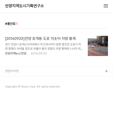
안양지역도시기록연구소
흥안로
1
[20160920]안양 호계동 도로 치솟아 차량 통제
경기 안양시 호계신사거리에서 덕고개사거리 방향 흥안로 도로가 차
량 통행이 어려울 정도로 부풀어 올라 경찰이 차량 통제에 나서자 퇴근
시간과 겹쳐 교통 혼잡를 빚은 가운데 경찰과 관련 기관들이 원인 규명
안양지역뉴스/안양
2016.09.20
에 나섰다. 현장 사진을 찍은 제보자에 따르면 20일 오후 6시40분께
호계신사거리에서 동쪽 방향 50m 지점의 흥안로가 갑자기 부풀어
오르며 위로 치솟았다"며 신고를 받고 나온 경찰들이 곧바로 도로를
통제했다고 말했다. 문제의 지점은 편도 5차로 가운데 3차선으로 길
관련사이트
이 3m, 폭 2m의 도로가 30㎝ 높이로 부풀어 오른 상태다 .또 도로
밑 지하에는 수자원공사의 광역상수도와 의왕시, 군포시 등 3개 기관
이 각각 매설한 지름 50~100㎝ 수도관이 지나고 있는 것으로 전해
Copyright © Daum Corp. All rights reserved.
졌다. 이에 경찰과 관계 기관은 도로가..