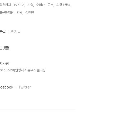
양유원지,
1968년,
기억,
수리산,
군포,
의왕소방서,
포문화재단,
의왕,
정진원,
근글
인기글
근댓글
지사항
20160628]안양지역 뉴우스 클리핑
acebook
Twitter