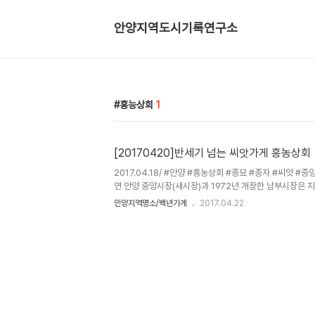
안양지역도시기록연구소
홍능상회
1
[20170420]반세기 넘는 씨앗가게 흥농상회
2017.04.18/ #안양 #흥농상회 #종묘 #종자 #씨앗 #
연 안양 중앙시장(새시장)과 1972년 개장한 남부시장은 지
년대 시흥군 시절에는 안양.군포.의왕.과천은 물론 시화, 
안양지역명소/백년가게
2017.04.22
음이 이어지던 곳이었다. 지금의 안양 남부시장앞 중앙로
회)들이 서넛 있다. 그중 1956년에 문을 연 흥농상회는 
마을은 물론 지금은 신도시가 들어선 산본과 평촌에서 누렇
는 등 그야말로 도시가 변화하는 모습을 어릴 적부터 지켜본