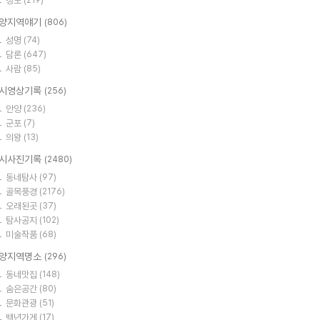
정보
(219)
양지역얘기
(806)
성명
(74)
담론
(647)
사람
(85)
시영상기록
(256)
안양
(236)
군포
(7)
의왕
(13)
시사진기록
(2480)
동네탐사
(97)
골목풍경
(2176)
오래된곳
(37)
탐사공지
(102)
미술작품
(68)
양지역명소
(296)
동네맛집
(148)
숨은공간
(80)
문화관광
(51)
백년가게
(17)