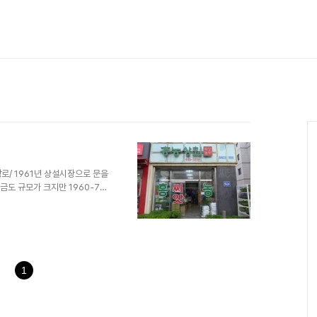
중앙로/ 1961년 상설시장으로 문을
금도 규모가 크지만 1960-70
안산 등에서 물건을 구입하는 발걸
변에는 오래된 씨앗가게(종묘상
농사를 짓던 무렵의 시흥군 관내의
게 익어가는 벼농사에 모판을 대
 산 증인이다.
1