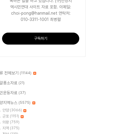
록하는 일을 하고 있습니다. (구)안양지
역시민연대 사이트 자료 포함. 이메일:
choi-pong@hanmail.net 연락처:
010-3311-1001 최병렬
구독하기
류 전체보기
(11144)
알퐁소자료
(21)
민운동자료
(37)
양지역뉴스
(5575)
안양
(3066)
군포
(1151)
의왕
(759)
지역
(375)