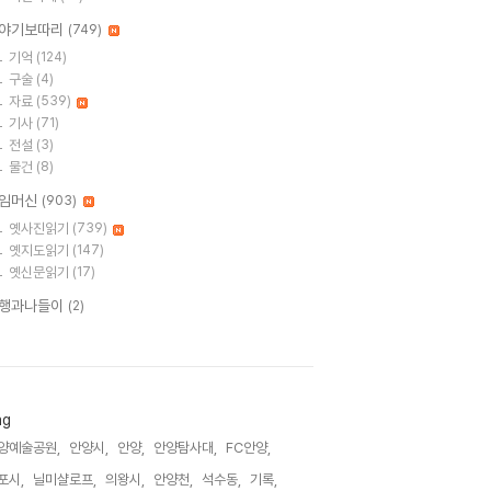
야기보따리
(749)
기억
(124)
구술
(4)
자료
(539)
기사
(71)
전설
(3)
물건
(8)
임머신
(903)
옛사진읽기
(739)
옛지도읽기
(147)
옛신문읽기
(17)
행과나들이
(2)
ag
양예술공원,
안양시,
안양,
안양탐사대,
FC안양,
포시,
닐미샬로프,
의왕시,
안양천,
석수동,
기록,