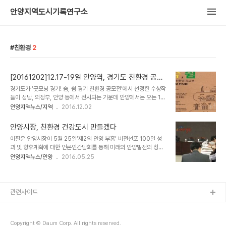
안양지역도시기록연구소
친환경
2
[20161202]12.17-19일 안양역, 경기도 친환경 공모
수상작 전시
경기도가 ‘굿모닝 경기! 숨, 쉼 경기 친환경 공모전’에서 선정한 수상작
들이 성남, 의정부, 안양 등에서 전시되는 가운데 안양에서는 오는 12
월 17~19일 안양역에서 진행된다. 경기도가 지난 10월 12일부터 11
안양지역뉴스/지역
2016.12.02
월 20일까지 진행된 굿모닝 경기! 숨, 쉼 경기 친환경 공모전에는
UCC 부문 349개, 아이디어 체험수기ㆍ제안 부문 665개, 포스터
안양시장, 친환경 건강도시 만들겠다
ㆍ표어 등 모두 3개 부문에서 2142개 등 총 2974개의 작품이 출품
이필운 안양시장이 5월 25일‘제2의 안양 부흥’ 비전선포 100일 성
돼 2차례의 심사를 거친 결과 총 36점을 최종 선정했다. UCC 부문
과 및 향후계획에 대한 언론인간담회를 통해 미래의 안양발전의 청사
대상은 ‘자연은 다시 살 수 없습니다’를 발표한 인영주 씨에게 돌아갔
진으로 동․서, 구도시․신도시 간의 조화로운 균형발전과 지속성장 가능
안양지역뉴스/안양
2016.05.25
다. 이 작품은 사람들이 환경오염의 심각성은 인지하고 있으나 실천하
한 친환경 첨단․건강도시를 추진전략으로 제시했다. 안양시가 밝힌 세
지 않는다는 메시지를 담은 영상으로 생활 속 환경보전 활동의 필요성
부 발전계획을 살퍄보면 다음과 같다. ▲ 만안과 동안의 지역 특성을
을 전하고 있다. ..
살린 지역발전 선도지역(중심지) 개발 ▲ 명학․금정역~평촌 시민대로
~인덕원역을 중심축으로 한 첨단산업 클러스터 육성 ▲ 수리산, 삼막
관련사이트
마을, 안양예술공원, 안양천을 축으로 한 문화․건강 클러스터 조성 제2
의 안양 부흥 5대핵심전략사업의 그동안 성과와 향후계획 1. 특성화된
권역별 발전계획 수립 먼저, 만안구 지역발전의 핵심동력으로 기대되
Copyright © Daum Corp. All rights reserved.
고 있는 농림축산검역본부 부지는 올 하반..