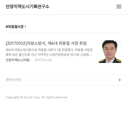
안양지역도시기록연구소
최용철서장
1
[20170102]의왕소방서, 제6대 최용철 서장 취임
제6대 의왕소방서장으로 최용철 서장이 1일 취임했다. 최용철 서장은
충북 보은 출신으로 지난 1999년 소방간부후보생 10기로 소방에 입
문, 시흥소방서를 시작으로 경기도 소방학교 교육기획팀장 등을 거쳐,
안양지역뉴스/의왕
2017.01.02
경기도 소방재난본부 화재조사팀장, 국민안전처 구조구급국 119구급
기획팀장, 중앙재난안전상황실 상황담당관 등 소방행정의 주요 요직
을 두루 역임하고 올해 제6대 의왕소방서장으로 취임했다. 최 서장은
창의적 소방행정과 조직의 화합을 중요시하며 합리적인 사고와 뛰어
관련사이트
난 리더십으로 직원들로부터 두터운 신망을 받고 있다는 평을 얻고 있
다. 최용철 의왕소방서장은 “기본과 원칙에 충실한 소방행정을 바탕으
로 의왕시민의 안전을 최고의 가치로 삼아 의왕시 안전지킴이 역할에
Copyright © Daum Corp. All rights reserved.
최선을 다해 더욱 사랑받는 소방조직이 될 수 있도록 ..