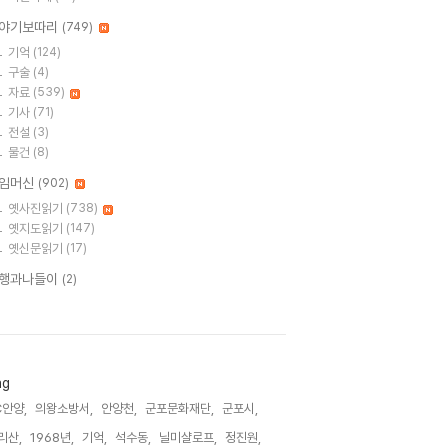
야기보따리
(749)
기억
(124)
구술
(4)
자료
(539)
기사
(71)
전설
(3)
물건
(8)
임머신
(902)
옛사진읽기
(738)
옛지도읽기
(147)
옛신문읽기
(17)
행과나들이
(2)
ag
C안양,
의왕소방서,
안양천,
군포문화재단,
군포시,
리산,
1968년,
기억,
석수동,
닐미샬로프,
정진원,