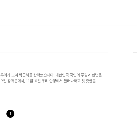
리가 모여 박근혜를 탄핵했습니다. 대한민국 국민의 주권과 헌법을
9일 광화문에서, 11월10일 우리 안양에서 물러나라고 첫 촛불을 켠
 뜻을 받든 헌법재판소 8인 재판관 전원 일치로 “박근혜를 파면한다”
가폭력에 맞서, 역사국정교과서와, 한일위안부 합의, 사드배치 등 국
한 우리가 기어코 대한민국의 새날을 열었습니다. 우리가 행동에 나서
찰이 우리의 눈치를 보기 시작했지만..
1