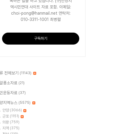
록하는 일을 하고 있습니다. (구)안양지
역시민연대 사이트 자료 포함. 이메일:
choi-pong@hanmail.net 연락처:
010-3311-1001 최병렬
구독하기
류 전체보기
(11143)
알퐁소자료
(21)
민운동자료
(37)
양지역뉴스
(5575)
안양
(3066)
군포
(1151)
의왕
(759)
지역
(375)