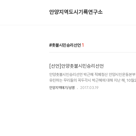
안양지역도시기록연구소
촛불시민승리선언
1
[선언]안양촛불시민승리선언
안양촛불시민승리선언 박근혜 적폐청산 안양시민운동본부 우
유린하는 무리들의 꼭두각시 박근혜에 대해 지난 해, 10월2
이래 온 나라 온 국민이 한 마음, 한 뜻이었습니다. 우리의
안양지역얘기/성명
2017.03.19
했습니다. 세월호 참사의 유가족과 백남기 농민을 살해한 국
정농단에 맞서 함께 촛불들 들고 함께 흘린 촛농으로 연대
자 민의에 귀 기울인 적 없던 정치인들과 언론이 그리고 검