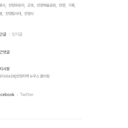
왕시,
안양유원지,
군포,
안양예술공원,
안양,
기록,
왕,
안양탐사대,
안양시,
근글
인기글
근댓글
지사항
20160628]안양지역 뉴우스 클리핑
acebook
Twitter