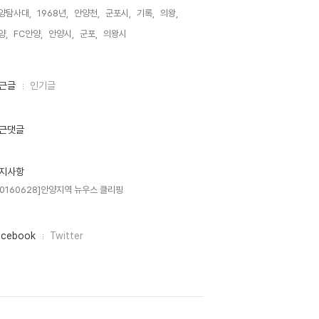
양탐사대,
1968년,
안양천,
군포시,
기록,
의왕,
양,
FC안양,
안양시,
군포,
의왕시,
근글
인기글
근댓글
지사항
20160628]안양지역 뉴우스 클리핑
acebook
Twitter