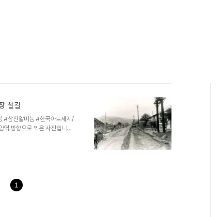
장 철길
봉 #삼진알미늄 #한국아트제지/
양역 방향으로 찍은 사진입니다.
자아파트, 1986년 신축, 안양
 오른쪽에 살짝 공장 정문이 보
이 자리에는 미군부대가 있었다고
대를 운영했지요. 수리산 통신대
중반까지 운용하다가 한국군이 인
수리산정상에 1개 분대 정도가
1