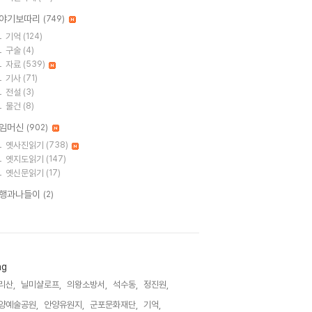
야기보따리
(749)
기억
(124)
구술
(4)
자료
(539)
기사
(71)
전설
(3)
물건
(8)
임머신
(902)
옛사진읽기
(738)
옛지도읽기
(147)
옛신문읽기
(17)
행과나들이
(2)
ag
리산,
닐미샬로프,
의왕소방서,
석수동,
정진원,
양예술공원,
안양유원지,
군포문화재단,
기억,