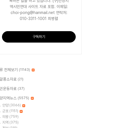
록하는 일을 하고 있습니다. (구)안양지
역시민연대 사이트 자료 포함. 이메일:
choi-pong@hanmail.net 연락처:
010-3311-1001 최병렬
구독하기
류 전체보기
(11143)
알퐁소자료
(21)
민운동자료
(37)
양지역뉴스
(5575)
안양
(3066)
군포
(1151)
의왕
(759)
지역
(375)