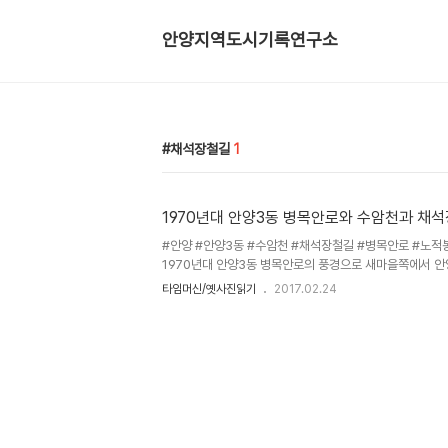
안양지역도시기록연구소
채석장철길
1
1970년대 안양3동 병목안로와 수암천과 채석
#안양 #안양3동 #수암천 #채석장철길 #병목안로 #노적
1970년대 안양3동 병목안로의 풍경으로 새마을쪽에서 안
사진 오른쪽은 당시 삼진알미늄과 한국아트제지(현재의 프라
타임머신/옛사진읽기
2017.02.24
역 뒤에는 한국특수제지-한국제지가 있었음)가 있던 것으로
이네요. 작고하신 변원신 어르신 구술에 의하면 해방이후 
하네요. 당시 미군부대는 수리산 정상(슬기봉)에 있는 통신
는 석수동에 있던 미군부대가 이전하기 전인 1970년대 
계받아 단말기 중계소를 운용했는데 제 어릴적 기억으로는 
근무했던 것으로 ..