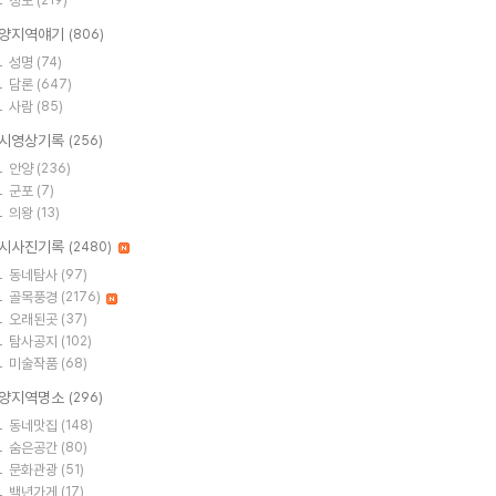
정보
(219)
양지역얘기
(806)
성명
(74)
담론
(647)
사람
(85)
시영상기록
(256)
안양
(236)
군포
(7)
의왕
(13)
시사진기록
(2480)
동네탐사
(97)
골목풍경
(2176)
오래된곳
(37)
탐사공지
(102)
미술작품
(68)
양지역명소
(296)
동네맛집
(148)
숨은공간
(80)
문화관광
(51)
백년가게
(17)