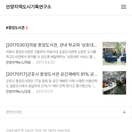
안양지역도시기록연구소
중앙도서관
2
[20170303]의왕 중앙도서관, 관내 학교와 '상호대차
서비스'
의왕시 중앙도서관은 3월부터 의왕시내 공공도서관에 소장된 도서를
학교도서관에서 받아볼 수 있도록 배달해주는 ‘상호대차 서비스’를 실
시한다. 학교도서관 상호대차 서비스는 학생들이 학교에 비치돼 있지
안양지역뉴스/의왕
2017.03.02
않지만 읽어보고 싶은 책을 찾아서 학교도서관 선생님에게 대출 신청
을 하면 중앙도서관에서 학교로 배달해 주고, 학생은 학교도서관에서
[20170117]군포시 중앙도서관 공간재배치 81% 긍
대출·반납을 할 수 있도록 하는 서비스다. 이 서비스는 지난해 제2회
정
군포시 중앙도서관은 17일 증축 및 공간 재배치 이후 시행한 이용만족
의왕시 청소년 정책 제안대회에서 나온 아이디어를 시정에 적극 반영
도 설문조사에서 응답자의 21%가 ‘매우 만족’한다고 평가했으며, ‘보
해 탄생한 것이다. 의왕시 중앙도서관은 지난 2월 관내 초·중·고 25개
통’이라는 평가까지 포함해 총 81%가 긍정적 평가를 했다고 밝혔다.
안양지역뉴스/군포
2017.01.17
학교를 대상으로 학교도서관 상호대차 서비스 참여 학교 신청을 받았
중앙도서관에 의하면 이용만족도 설문조사는 지난해 12월 1일부터 올
다. 이 가운데 참여의사를 밝힌 9개 학교에서 3월부터 본격 서비스가
해 1월 9일까지 40일간 진행됐으며, 1천명의 도서관 이용자를 대상
실시된다. 현재 의왕시는 관내 공공도서관 3..
으로 설문지를 배포해 739명의 응답을 회수했다. 이 설문에서 이용
자들은 시설 증축 및 재배치로 ‘자유롭고 쾌적한 분위기(45%)’, ‘책
관련사이트
읽는 공간 증가(24%)’ 등을 좋아진 점으로 꼽으며 호평을 한 것으로
확인됐다. 김영기 중앙도서관장은 “설문 응답자들이 밝힌 도서관 이용
목적은 자료열람 및 독서, 도서 대출․반납 순으로 많았다”며 “도서관이
Copyright © Daum Corp. All rights reserved.
본연의 기능을 수행하..