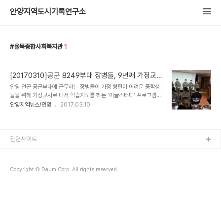
안양지역도시기록연구소
율목종합사회복지관
1
[20170310]공군 8249부대 장병들, 9년째 가정교사
봉사
안양 인근 공군부대에 근무하는 장병들이 가정 형편이 어려운 중학생
들을 위해 가정교사로 나서 학습지도를 하는 '이글스터디' 프로그램을
9년째 이어와 지난 7일 율목종합사회복지관에서 2017년도 이글스
안양지역뉴스/안양
2017.03.10
터디 개강식을 가졌다. 지난 2009년 만안구청과 율목종합사회복지
관, 공군 제8249부대가 자매결연을 한 이후 운영되고 있는 이글스터
디는 국내 유수의 대학 출신인 공군 제8249부대 소속 장병들이 강사
로 나서고 율목종합사회복지관이 장소를, 만안구청이 교재, 급식, 학습
관련사이트
비품 등을 제공하면서 학생과 학부모들로부터 호응을 얻고 있다. 올해
이글스터디는 저소득가정 중학생 20명이 참여하며, 영어, 수학 두 과
목 강의가 각각 주 2회씩 진행된다. 특히 수요일에는 로션, 스킨, 가죽
Copyright © Daum Corp. All rights reserved.
카드지갑 제작과 같은 공예프로그램이 운..