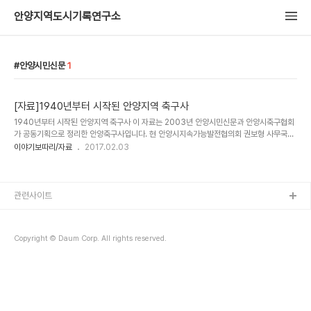
안양지역도시기록연구소
안양시민신문
1
[자료]1940년부터 시작된 안양지역 축구사
1940년부터 시작된 안양지역 축구사 이 자료는 2003년 안양시민신문과 안양시축구협회
가 공동기획으로 정리한 안양축구사입니다. 현 안양시지속가능발전협의회 권보형 사무국장
이 당시 안양시민신문 시민기자로 활동하며 지역체육계의 원로들을 만나고 인터뷰하여 10
이야기보따리/자료
2017.02.03
회에 걸쳐 연재를 했던 과거의 역사를 되돌아 보게하는 소중한 자료입니다. -최병렬- “60
년전에도 안양은 축구도시로 명성 높았다” 안양시민신문·안양시축구협회 공동기획 - 안양축
구의 원류를 찾아서 안양 사랑하는 지역 유지들의 축구사랑 남달라 축구명문 전통속 축구 최
강도시 자부심 갖게 돼 2003년 12월 26일(금) 01:01 [안양시민신문] 안양시축구협회는
관련사이트
창립 30주년을 맞이하여 안양시 축구역사를 정리할 필요성에 뜻을 모으고 기록에 남아있지
않은 안양지역..
Copyright © Daum Corp. All rights reserved.