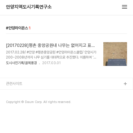
안양지역도시기록연구소
안양라이온스
1
[20170228]평촌 중앙공원내 나무는 없어지고 표지
석만 달랑
2017.02.28/ #안양 #평촌중앙공원 #안양라이온스클럽/ 안양시가
200~2008년까지 나무 심기를 대대적으로 추진했다. 이름하여 '나
무 100만그루심기사업' 평촌 중앙공원에는 자매도시.기관.단체 등에
도시사진기록/골목풍경
2017.03.01
서 기증한 수명이 비교적 제법 있는 수목들이 심어졌는데 요곳에 심어
진 나무는 고사했는지 밑둥이 잘려나간채 기증한 단체 표지석만 남아
있다. 에공.. 기증단체를 보니 '안양라이온스클럽' 2007년 10월 19
일 창립 40주년을 기념하여 식수 한것으로 되어 있네요. 안양시 또는
관련사이트
해당 단체가 다른 나무로 교체하여 심으면 좋을 듯. 몇 년전 안양시가
나무심기 수목과 기증자 목록을 작성하는 사업을 추진한다고 했었는
데 갑자기 궁금해진다.^^
Copyright © Daum Corp. All rights reserved.