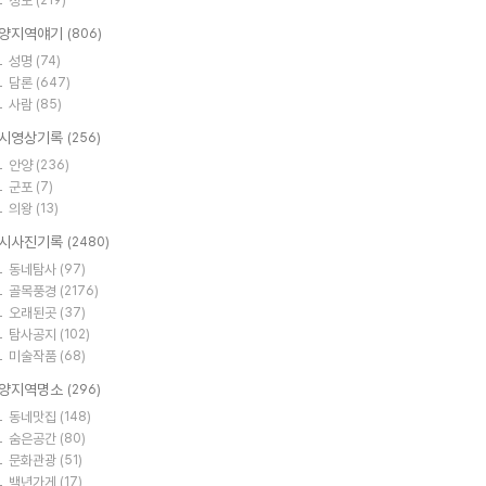
정보
(219)
양지역얘기
(806)
성명
(74)
담론
(647)
사람
(85)
시영상기록
(256)
안양
(236)
군포
(7)
의왕
(13)
시사진기록
(2480)
동네탐사
(97)
골목풍경
(2176)
오래된곳
(37)
탐사공지
(102)
미술작품
(68)
양지역명소
(296)
동네맛집
(148)
숨은공간
(80)
문화관광
(51)
백년가게
(17)