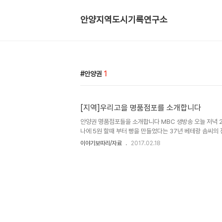
안양지역도시기록연구소
안양권
1
[지역]우리고을 명품점포를 소개합니다
안양권 명품점포들을 소개합니다 MBC 생방송 오늘 저녁 257
나에 5원 할때 부터 빵을 만들었다는 37년 베테랑 솜씨의 
도가 2015년 선정한 전통시장 명품점포다. 찐빵 하나도 건
이야기보따리/자료
2017.02.18
거기에 맛있게 튀겨진 꽈배기와 도넛의 고소한 향기에 사람
/ 경기도 안양시 만안구 박달1동 60-4번지031-469-
그 고객들이 해당 전통시장 내 다른 점포의 제품을 구매함으로