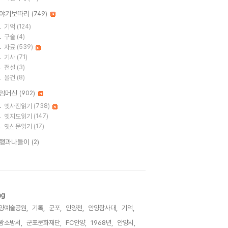
야기보따리
(749)
기억
(124)
구술
(4)
자료
(539)
기사
(71)
전설
(3)
물건
(8)
임머신
(902)
옛사진읽기
(738)
옛지도읽기
(147)
옛신문읽기
(17)
행과나들이
(2)
ag
양예술공원,
기록,
군포,
안양천,
안양탐사대,
기억,
왕소방서,
군포문화재단,
FC안양,
1968년,
안양시,