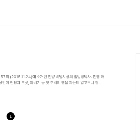
회 (2015.11.24)에 소개된 안양 박달시장의 웰빙빵박사. 찐빵 하
장인이 찐빵과 도넛, 꽈배기 등 옛 추억의 빵을 파는데 알고보니 경기
강한 빵을 만들겠다는 일념으로 흑미, 단호박, 쑥을 넣어 만들어 내고,
들 발길 사로잡으니~ 맛은 기본이요! 전통시장 특성상 가격도 착하다.
0049 경기도 명품점포 인증제는 명품점포를 찾는 고객의 증가는 물론
써 시장 ..
1