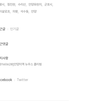
왕시,
정진원,
수리산,
안양유원지,
군포시,
미샬로프,
의왕,
석수동,
안양,
근글
인기글
근댓글
지사항
20160628]안양지역 뉴우스 클리핑
acebook
Twitter