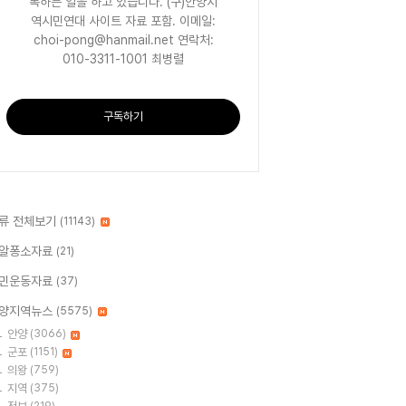
록하는 일을 하고 있습니다. (구)안양지
역시민연대 사이트 자료 포함. 이메일:
choi-pong@hanmail.net 연락처:
010-3311-1001 최병렬
구독하기
류 전체보기
(11143)
알퐁소자료
(21)
민운동자료
(37)
양지역뉴스
(5575)
안양
(3066)
군포
(1151)
의왕
(759)
지역
(375)