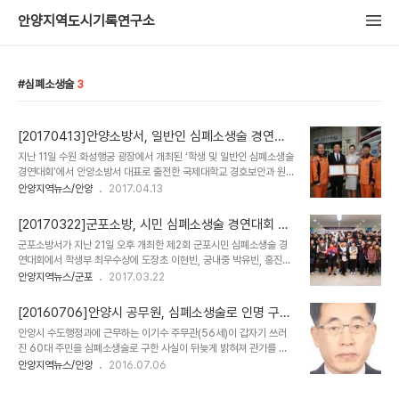
안양지역도시기록연구소
심폐소생술
3
[20170413]안양소방서, 일반인 심폐소생술 경연대
회 우수상
지난 11일 수원 화성행궁 광장에서 개최된 ‘학생 및 일반인 심폐소생술
경연대회’에서 안양소방서 대표로 출전한 국제대학교 경호보안과 원
재희, 대림대학교 항공서비스과 권혜린 학생이 우수상인 도지사표창
안양지역뉴스/안양
2017.04.13
을 받았다. ‘학생 및 일반인 심폐소생술 경연대회’는 일반인 심폐소생
술 실시율 향상과 안전의식 함양에 기여하고 초·중·고등학생 참여의 심
[20170322]군포소방, 시민 심폐소생술 경연대회 개
폐소생술 경연을 통하여 가정에서 발생하는 심장정지 환자의 소생률
최
군포소방서가 지난 21일 오후 개최한 제2회 군포시민 심폐소생술 경
을 향상 시기키 위해 열렸다. 이번 대회에 안양소방서 대표로 학생분야
연대회에서 학생부 최우수상에 도장초 이현빈, 궁내중 박유빈, 흥진고
호암초등학교 김동호, 근명중학교 최다혜, 안양공업고등학교 김장수,
조은지, 일반부 최우수상에는 군포경찰서 신영환, 이관우 의경이 각각
안양지역뉴스/군포
2017.03.22
일반분야 수상자 2명이 참가하여 심정지 환자 발생 상황을 가정해 심
수상했다. 이번 대회는 심폐소생술을 통해 생명존중 안전문화를 확산
폐소생술 및 자동제세동기 사용법을 선보였다. 권용성 서장은 “이번
하고자 초·중·고 학생부 43명과 일반부 6팀 12명이 참가하여 경연을
대회로 많은 시민들이 심폐소생술에 관심을 가져 유..
[20160706]안양시 공무원, 심폐소생술로 인명 구했
펼쳤으며 심사는 원광대학교 응급의학과 이준희 교수를 심사위원으로
다
안양시 수도행정과에 근무하는 이기수 주무관(56세)이 갑자기 쓰러
위촉하여 진행했다. 이 대회 최우수상 수상자는 오는 4월 11일 수원
진 60대 주민을 심폐소생술로 구한 사실이 뒤늦게 밝혀져 관가를 훈
화성행궁에서 열리는 경기도 학생, 일반인 심폐소생술 경연대회에 참
훈하게 하고 있다. 안양시에 따르면 일요일이었던 지난달 26일 오후
안양지역뉴스/안양
2016.07.06
가하게 된다. 서석권 군포소방서장은 “매년 심폐소생술 경연대회의 참
6시 반경 부흥동 관악현대아파트(동안구 학의로 20) 테니스장에서
여인원이 늘어간다는 것은 그 만큼 알 필요가 있다는 것을 방증하고 있
이 주무관과 테니스게임 중이던 A씨(65세)가 심호흡 곤란증세를 일
다고 본다” 며 “일반인들이 전문적인 구조..