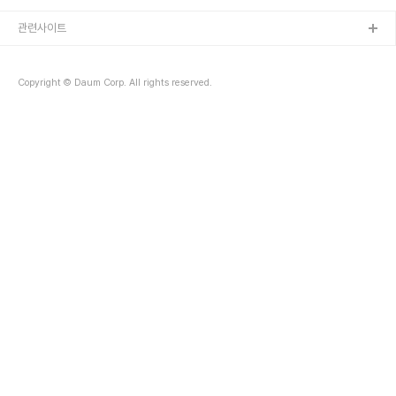
으키며 바닥에 쓰러지자 이 주무관은 심정지가 온 것임을 직감, 주변
사람들에게 119에 신고할 것을 외치며 신속하게 심폐소생술을 실시했
관련사이트
다. 천만다행으로 A씨는 이 주무관의 응급조치 덕분에 의식을 되찾아
연락을 받고 도착한 119구급대원들에게 인계돼 병원응급실로 향했다.
심장정밀조사 결과 A씨는 관상동맥이 심하게 막혀 현재 수술을 앞두
Copyright © Daum Corp. All rights reserved.
고 있는 상태다. 이같은 사실은 A씨가 후송된 ..