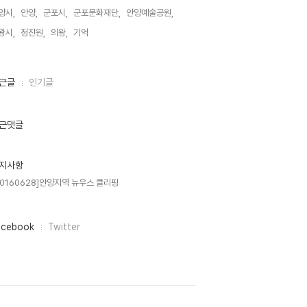
양시,
안양,
군포시,
군포문화재단,
안양예술공원,
왕시,
정진원,
의왕,
기억,
근글
인기글
근댓글
지사항
20160628]안양지역 뉴우스 클리핑
acebook
Twitter