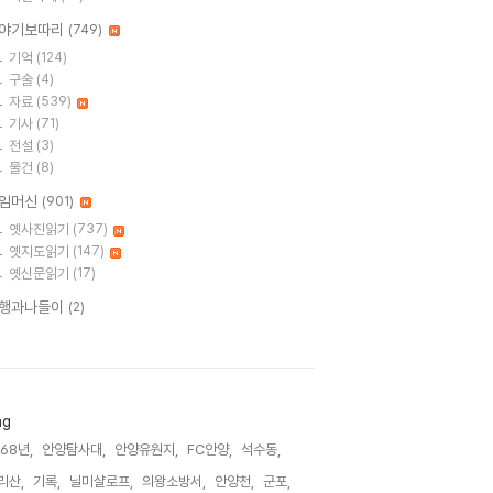
야기보따리
(749)
기억
(124)
구술
(4)
자료
(539)
기사
(71)
전설
(3)
물건
(8)
임머신
(901)
옛사진읽기
(737)
옛지도읽기
(147)
옛신문읽기
(17)
행과나들이
(2)
ag
968년,
안양탐사대,
안양유원지,
FC안양,
석수동,
리산,
기록,
닐미샬로프,
의왕소방서,
안양천,
군포,