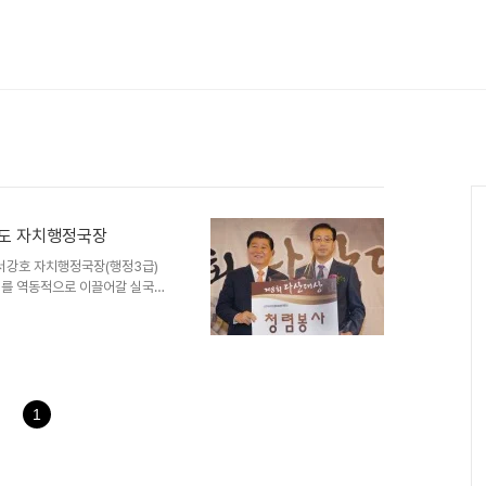
호 도 자치행정국장
서강호 자치행정국장(행정3급)
반기를 역동적으로 이끌어갈 실국장
부시장은 평택 출신으로 평택기계공
981년 구 송탄시 총무과에서
 도의 핵심 3보직을 모두 역임
장 등을 역임했다. 비(非)고시
서 부시장은 균형적 행정 감각과
(지방인사혁신, 대통령상), 노
1