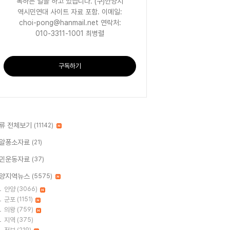
록하는 일을 하고 있습니다. (구)안양지
역시민연대 사이트 자료 포함. 이메일:
choi-pong@hanmail.net 연락처:
010-3311-1001 최병렬
구독하기
류 전체보기
(11142)
알퐁소자료
(21)
민운동자료
(37)
양지역뉴스
(5575)
안양
(3066)
군포
(1151)
의왕
(759)
지역
(375)