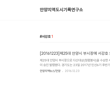
안양지역도시기록연구소
서강호
1
[20161223]제25대 안양시 부시장에 서강
제25대 안양시 부시장으로 다산대상(청렴봉사)을 수상한 
이 승진 발령됐다. 경기도는 23일 2017년 민선6기 후
10명, 부단체장 14명에 대한 정기인사를 단행했다. 서 
안양지역뉴스/안양
2016.12.23
업고등학교를 졸업하고 KDI국제정책대학원을 졸업했으며 1
공직을 시작해 경기도청 인사과장·자치행정과장·총무과장 등
하는 진기록과 더불어 인재개발원 교육지원과장, 평택시부시
선두주자로 일처리 능력이 고시에 버금간다는 평을 받아온 
탁월한 능력을 발휘하여 굿모닝하우스 개관, 영아이디어 발굴
사협력강화(대..