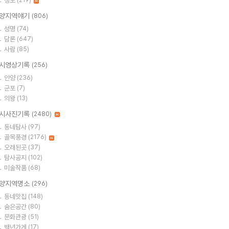
정보
(219)
양지역얘기
(806)
성명
(74)
담론
(647)
사람
(85)
시영상기록
(256)
안양
(236)
군포
(7)
의왕
(13)
시사진기록
(2480)
동네탐사
(97)
골목풍경
(2176)
오래된곳
(37)
탐사공지
(102)
미술작품
(68)
양지역명소
(296)
동네맛집
(148)
숨은공간
(80)
문화관광
(51)
백년가게
(17)