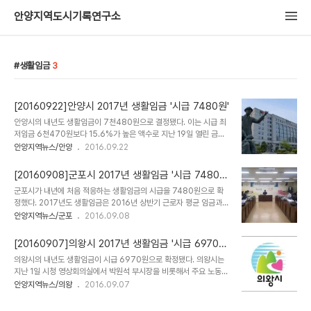
안양지역도시기록연구소
생활임금
3
[20160922]안양시 2017년 생활임금 '시급 7480원'
안양시의 내년도 생활임금이 7천480원으로 결정됐다. 이는 시급 최
저임금 6천470원보다 15.6%가 높은 액수로 지난 19일 열린 금년
도 제2차 노사민정 정례회의에서 내년도 생활임금을 심의해 최종 확
안양지역뉴스/안양
2016.09.22
정했다. 생활임금은 근로자가 최소한의 인간적·문화적 생활을 가능케
할 목적으로 지급되는 임금이다. 대상은 시 및 시 출자·출연기관 소속
[20160908]군포시 2017년 생활임금 '시급 7480
근로자들로 내년부터 시행될 예정이다. 이필운 안양시장은 확정된 생
원'
군포시가 내년에 처음 적응하는 생활임금의 시급을 7480원으로 확
활임금이 저임금 근로자들의 삶의 질을 향상시키고, 사회적 약자 배려
정했다. 2017년도 생활임금은 2016년 상반기 근로자 평균 임금과
와 함께 양극화 해소에도 기여할 수 있기를 희망한다고 전했다. 한편
경기도 생활물가지수 등을 고려해 결정했다는 것이 시의 설명이다. 이
안양지역뉴스/군포
2016.09.08
이날 정례회의에서는 이밖에도 노사민정 공동선언에 따른 실천방안과
와 관련 시는 7일 시의원 1명과 노동․경영계 대표 각 1명, 시에서 경제
노사민정 협력 활성화사업에 대해서도 논의가 이뤄졌다
와 예산을 총괄하는 부서의 장을 맡은 공무원 2명 등 총 7명으로 구성
[20160907]의왕시 2017년 생활임금 '시급 6970
된 ‘군포시 생활임금심의회’를 개최해 2017년도 생활임금을 심의․결
원'
의왕시의 내년도 생활임금이 시급 6970원으로 확정됐다. 의왕시는
정했다. 따라서 내년 1월부터 시 출자․출연기관 소속 근로자, 시의 사
지난 1일 시청 영상회의실에서 박원석 부시장을 비롯해서 주요 노동계
무를 위탁받은 기관의 근로자는 최저 시급으로 7천480원(월급 156
·경영계·시민단체·시의원 등 각계 대표들이 참석한 가운데 열린 생활임
안양지역뉴스/의왕
2016.09.07
만3천320원)을 보장받는다. 생활임금은 근로자들의 인각적인 삶을
금위원회에서 이같이 결정했다. 의왕시생활임금위원회는 지난 8월 5
보장하기 위해 최저임금에 최소한의 문화생활 등을 누리는 데 도움이
일 2017년 최저임금이 시급 6470원으로 결정된 것을 기초로 내년
될 비용을 더한 임금으로 군포시..