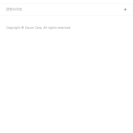
생활임금을 산정, 시급 6970원으로 심의·의결했다. 이번 생활임금액
결정에 따라 시는 2017년에 의왕시 소속 및 출자·출연기관 소속 기간
관련사이트
제근로자에게 최저임금의 107.7%인 일급 5만5760원을 지급하게
된다. 의왕시는 앞으로도 생활임금이 저임금 근로자 생활안정과 노동
의 질 향상에 기여할 수 있도록 이를 점진적으로 인상할 방침이다. 시
Copyright © Daum Corp. All rights reserved.
관계자는 “생활임금보다 적은 임금을 ..