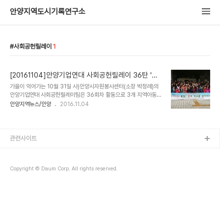
안양지역도시기록연구소
사회공헌릴레이
1
[20161104]안양기업연대 사회공헌릴레이 36탄 '농
촌체험'
가을이 익어가는 10월 31일 사)안양시자원봉사센터(소장 박정례)의
안양기업연대 사회공헌릴레이팀은 36회차 활동으로 3개 지역아동센
터 아동 및 교사 60여명과 함께 충남 보령은행마을의 사)한국농어촌
안양지역뉴스/안양
2016.11.04
자원봉사개발원으로 농촌문화체험을 다녀왔다. 【출발! 꿈의 학교를 찾
아서~】체험활동을 기획한 CS프리미어호텔안양(대표이사 김상교)의
조성민 부장은 “지역사회와 함께 하는 나눔을 실천하는 기업으로서 소
외 계층을 위한 지속적인 노력을 기울이겠습니다. 그리고 오늘 참여한
관련사이트
기업자원봉사자들은 일일교사가 되어 어린이와 지도교사들에게 신나
는 하루를 선물할 수 있도록 하겠다.”고 했다. 폐교를 활용한 보령은행
마을의 한국농어촌자원봉사개발원을 방문한 체험단은 아름드리 은행
Copyright © Daum Corp. All rights reserved.
나무들이 늘어선 마을길과 학교를 둘러보며 황금빛 가득한 가을..