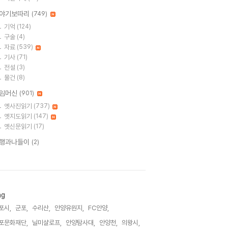
야기보따리
(749)
기억
(124)
구술
(4)
자료
(539)
기사
(71)
전설
(3)
물건
(8)
임머신
(901)
옛사진읽기
(737)
옛지도읽기
(147)
옛신문읽기
(17)
행과나들이
(2)
ag
포시,
군포,
수리산,
안양유원지,
FC안양,
포문화재단,
닐미샬로프,
안양탐사대,
안양천,
의왕시,