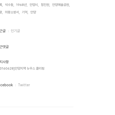
록,
석수동,
1968년,
안양시,
정진원,
안양예술공원,
왕,
의왕소방서,
기억,
안양,
근글
인기글
근댓글
지사항
20160628]안양지역 뉴우스 클리핑
acebook
Twitter