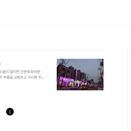
목
 어두움이 깔리면 간판에 화려한
동차 부품을 교환하고 수리해 주던
대 부터 지금까지 밧데리골목이라
안로)에서 수암천을 따라 우측으
직 공장으로 이어지던 철길이 놓
사거리에서 주접지하차도쪽 구도로
자동차 정비를 하던 업소들이 많았
골목하면 일반적으로 안양6동의
1