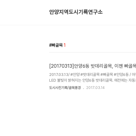
안양지역도시기록연구소
빠골목
1
[20170313]안양6동 밧데리골목, 이젠 빠골
2017.03.13/ #안양 #밧데리골목 #빠골목 #안양6동 /
LED 불빛이 밝혀지는 안양6동 밧데리골목. 예전에는 자
골목이 이젠 빠골목으로 바뀌었네요^^ 안양에는 1970년
도시사진기록/골목풍경
2017.03.14
불리우는 곳이 두군데 있다. 한곳은 안양2동의 구도로(만
로 이어지는 골목길로 이 골목길은 1950-70년대 금성방
여져 있던 곳이기도 하다. 또 한곳은 안양6동의 검역원
(만안로) 방향으로 이어지는 골목으로 두 곳 부도 오래전 
기에 밧데리골목이라 불리웠는데 안양 토박이들은 밧데리
골목으로 이..