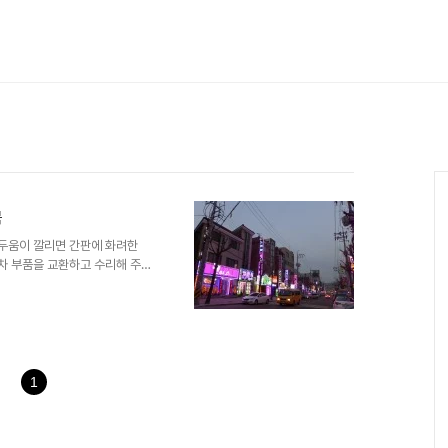
목
 어두움이 깔리면 간판에 화려한
동차 부품을 교환하고 수리해 주던
대 부터 지금까지 밧데리골목이라
안로)에서 수암천을 따라 우측으
직 공장으로 이어지던 철길이 놓
사거리에서 주접지하차도쪽 구도로
자동차 정비를 하던 업소들이 많았
골목하면 일반적으로 안양6동의
1