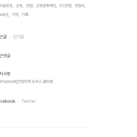
미샬로프,
군포,
안양,
군포문화재단,
FC안양,
안양시,
968년,
기억,
기록,
근글
인기글
근댓글
지사항
20160628]안양지역 뉴우스 클리핑
acebook
Twitter