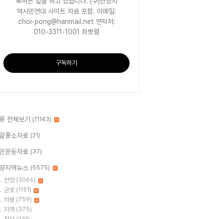
록하는 일을 하고 있습니다. (구)안양지
역시민연대 사이트 자료 포함. 이메일:
choi-pong@hanmail.net 연락처:
010-3311-1001 최병렬
구독하기
류 전체보기
(11143)
알퐁소자료
(21)
민운동자료
(37)
양지역뉴스
(5575)
안양
(3066)
군포
(1151)
의왕
(759)
지역
(375)