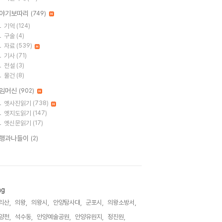
야기보따리
(749)
기억
(124)
구술
(4)
자료
(539)
기사
(71)
전설
(3)
물건
(8)
임머신
(902)
옛사진읽기
(738)
옛지도읽기
(147)
옛신문읽기
(17)
행과나들이
(2)
ag
리산,
의왕,
의왕시,
안양탐사대,
군포시,
의왕소방서,
양천,
석수동,
안양예술공원,
안양유원지,
정진원,