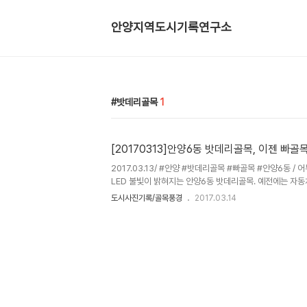
안양지역도시기록연구소
밧데리골목
1
[20170313]안양6동 밧데리골목, 이젠 빠골
2017.03.13/ #안양 #밧데리골목 #빠골목 #안양6동 /
LED 불빛이 밝혀지는 안양6동 밧데리골목. 예전에는 자
골목이 이젠 빠골목으로 바뀌었네요^^ 안양에는 1970년
도시사진기록/골목풍경
2017.03.14
불리우는 곳이 두군데 있다. 한곳은 안양2동의 구도로(만
로 이어지는 골목길로 이 골목길은 1950-70년대 금성방
여져 있던 곳이기도 하다. 또 한곳은 안양6동의 검역원
(만안로) 방향으로 이어지는 골목으로 두 곳 부도 오래전 
기에 밧데리골목이라 불리웠는데 안양 토박이들은 밧데리
골목으로 이..