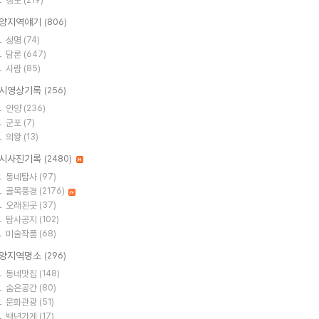
정보
(219)
양지역얘기
(806)
성명
(74)
담론
(647)
사람
(85)
시영상기록
(256)
안양
(236)
군포
(7)
의왕
(13)
시사진기록
(2480)
동네탐사
(97)
골목풍경
(2176)
오래된곳
(37)
탐사공지
(102)
미술작품
(68)
양지역명소
(296)
동네맛집
(148)
숨은공간
(80)
문화관광
(51)
백년가게
(17)