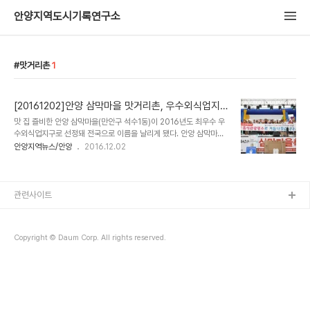
안양지역도시기록연구소
맛거리촌
1
[20161202]안양 삼막마을 맛거리촌, 우수외식업지
구 최우수상
맛 집 즐비한 안양 삼막마을(만안구 석수1동)이 2016년도 최우수 우
수외식업지구로 선정돼 전국으로 이름을 날리게 됐다. 안양 삼막마을
맛거리촌이 지난 11월 29일 경북 포항에서 열린 ‘올해의 우수외식업
안양지역뉴스/안양
2016.12.02
지구’시상식에서 최우수상에 선정, 농림축산식품부 장관 표창과 함께
시상금 5백만원을 받았다. 안양시에 따르면 외식업지구 육성사업 관
계공무원 등이 참여한 워크숍을 겸한 이날 시상식에서는 손해윤 삼막
마을 상인회장이 장관을 대신한 박병홍 농림축산식품부 식품안전정책
관련사이트
관으로부터 상장을 전달받았다. 삼막마을 맛거리촌은 전국 19개 지구
를 대상으로 한 심사에서 상위 6개 지구에 선정, 평가단의 현지실사를
거쳐 최종 확정됐다. 현지실사 결과 평가항목인 농업과의 연계강화 노
Copyright © Daum Corp. All rights reserved.
력, 우수 식재료 이용현황, 외식업지구 조리시설 ..