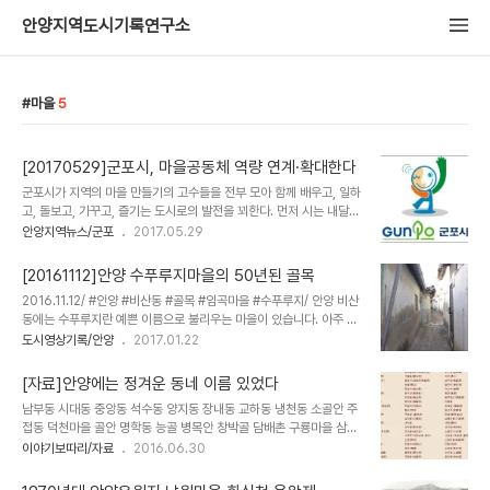
안양지역도시기록연구소
마을
5
[20170529]군포시, 마을공동체 역량 연계·확대한다
군포시가 지역의 마을 만들기의 고수들을 전부 모아 함께 배우고, 일하
고, 돌보고, 가꾸고, 즐기는 도시로의 발전을 꾀한다. 먼저 시는 내달
중 지역 내에 활동 중인 마을공동체 현황을 전수조사한다. 단순 친목이
안양지역뉴스/군포
2017.05.29
나 영리 목적 모임, 특정 종교 및 정당 지지 활동 모임, 개별 학습목적
모임이 아닌 공동체의 발전을 추구하는 모임이 조사 대상이다. 공동 육
[20161112]안양 수푸루지마을의 50년된 골목
아, 다문화가족 한글 교육, 마을학교, 소외계층 지원, 일자리 창출 등을
2016.11.12/ #안양 #비산동 #골목 #임곡마을 #수푸루지/ 안양 비산
목적으로 활동하는 5인 이상의 주민 모임을 운영 중인 시민들이 이번
동에는 수푸루지란 예쁜 이름으로 불리우는 마을이 있습니다. 아주 오
조사에 적극 참여해주길 시는 당부하고 있다. 시는 공동체 모임 조사가
래된 마을이라 노후하다 보니 두차례 재개발 사업을 통해 마을의 절반
도시영상기록/안양
2017.01.22
마무리되면 마을공동체 위원회를 구성하고, 민간협력 네트워크도 구
이 아파트단지로 바뀌고 이제 남은 지역이 임곡3지구 재개발정비사업
축해 각각의 공동체 활동이 상생효과를 낼 수 있게 지원한다는 방침이
이 추진되면서 완전히 사라질 예정이지요. 영상에 담은 골목은 1950
다. 특히 7월 중에는 ..
[자료]안양에는 정겨운 동네 이름 있었다
년대 부터 있던 골목으로 사람 한명이 지나갈 정도로 좁고 긴데 안양에
남부동 시대동 중앙동 석수동 양지동 장내동 교하동 냉천동 소골안 주
서 가장 길 골목이 아닐까 싶습니다.
접동 덕천마을 골안 명학동 능골 병목안 창박골 담배촌 구룡마을 삼막
골 벌터 신촌 범고개 붓골 박달리 ..등 과거 안양에는 졍겨운 이름으로
이야기보따리/자료
2016.06.30
불리우던 고유 명칭이 있었다. 동네 이름은 1973년 안양읍이 안양시
로 승격되면서 안양 1.2.3.---9동, 석수1.2.3동 등 멋없이 숫자로 일