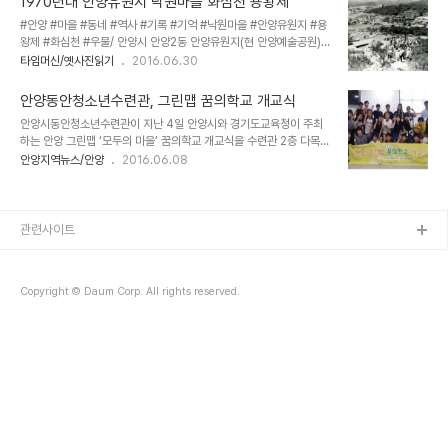
1970년대 안양유원지 낙원마을 화심천 용왕제
렬을 세워 획일화 시켜버렸고 3동은 9동으로 분동이 되면서 위치 또
#안양 #마을 #동네 #역사 #기록 #기억 #낙원마을 #안양유원지 #용
한 뒤죽박죽이다. 물론 순수 우리말로 불리우던 동네 지명을 일제강점
왕제 #화심천 #우물/ 안양시 안양2동 안양유원지(현 안양예술공원)
기 당시 한자로 풀어내면서 그 의미가 적다고도 하지만 그래도 옛 지명
초입에 있던 낙원마을에서 우물제를 지내는 1970년대 모습으로 사진
타임머신/옛사진읽기
2016.06.30
은 나름의 뜻과 고유의 이름을 지닌 특별한 것이고 독특한 특색대로 풍
우측 뒷쪽으로 굴뚝이 보이는 건물이 유유안양공장(현 김중업박물관)
기는 맛 또한 제각각으로 그 시절 불렀던 동네 이름을 떠올리면 그 시
이며 사진 좌측 끝자락이 관악역 방향이다. 낙원마을은 1990년대 말
절이 오물오물 되살아난다.
안양동안청소년수련관, 그린맵 꿈의학교 개교식
까지만 하더라도 안양시가 유알하게 전통마을로 지정했던 곳으로 고
안양시동안청소년수련관이 지난 4일 안양시와 경기도교육청이 주최
유풍습인 전통 세시풍속을 이어가고 있으며, 절기와 명절 때마다 마을
하는 안양 그린맵 ‘모두의 마을’ 꿈의학교 개교식을 수련관 2층 다목적
합동으로 행사를 지내왔었는데 2004년 무렵 택지개발을 통해 과거
실에서 가졌다. 안양 그린맵 ‘모두의 마을’ 꿈의학교는 지속가능 발전
안양지역뉴스/안양
2016.06.08
옛 집들은 전부 없어지고 그 자리에는 대신 40여채의 고급 주택들이
을 위한 그린맵 활동으로 학생들의 자기주도적인 능력 함양과 마을에
들어서면서 과거의 모습은 몽땅 사라졌다. 낙원마을은 1950년대만
서 다양한 경험을 쌓고, 그 경험을 바탕으로 지역사회를 변화시키면서
하더라도 험준한 산골이었는데, 1959년경, ..
학생 참여활동과 협업 능력을 배양하기 위한 목적으로 마련됐다. 모두
의 마을은 안양 관내 초·중·고등학교 청소년 70명으로 구성되며, 3가
관련사이트
지 파트별(아파트 단지 2팀, 학의천 1팀)로 구분하여 활동을 하게 된
다. 활동내용은 아파트 단지 및 학의천 생태 환경 조사, 야생화 꽃길 조
성 기획·운영, 그린맵 제작, 마을 환경축제 등 다양한 활동으로 약 6개
Copyright © Daum Corp. All rights reserved.
월간 운영된다. 개교식에 참석한 ..