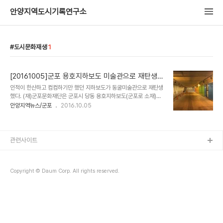
안양지역도시기록연구소
도시문화재생
1
[20161005]군포 용호지하보도 미술관으로 재탄생하
다
인적이 한산하고 컴컴하기만 했던 지하보도가 동굴미술관으로 재탄생
했다. (재)군포문화재단은 군포시 당동 용호지하보도(군포로 소재)에
대한 도시문화재생프로젝트 ‘용호동굴은 살아있다’를 추진, 미술관 윰
안양지역뉴스/군포
2016.10.05
(YUM, Yong-ho Underground Museum)으로 재탄생시켰다
고 5일 밝혔다. 용호지하보도는 지난 1998년 조성됐으나 횡단보도
가 생겨나면서 사람들의 발길이 끊겨 한적해졌으나 재단의 프로젝트
를 통해 새로운 생명력을 부여받게 됐다. 군포문화재단은 완만하고 긴
관련사이트
진입로와 어두컴컴한 통로에 착안해 용과 호랑이, 동굴, 지하의 개념을
확장한 신개념의 마을 미술관을 조성하기로 하고 지난 5월부터‘용호
동굴은 살아 있다’ 프로젝트를 진행했다. 지역의 과거와 현재, 그리고
Copyright © Daum Corp. All rights reserved.
미래가 살아 숨쉬는 마을의 공공미술관을 ..