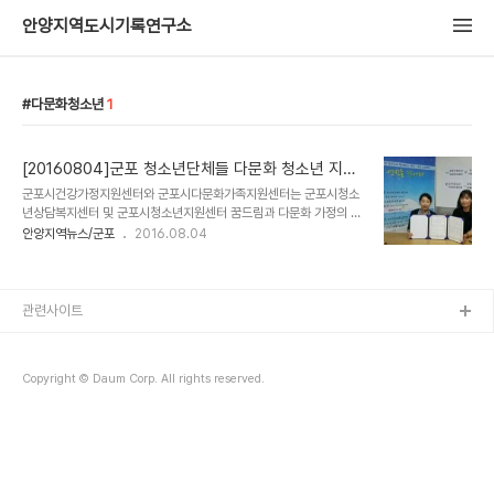
안양지역도시기록연구소
다문화청소년
1
[20160804]군포 청소년단체들 다문화 청소년 지원
나섰다
군포시건강가정지원센터와 군포시다문화가족지원센터는 군포시청소
년상담복지센터 및 군포시청소년지원센터 꿈드림과 다문화 가정의 청
소년을 돕기 위해 업무협약을 체결하고 다문화가족서포터즈 활동가들
안양지역뉴스/군포
2016.08.04
이 상담진행시 통번역을 지원하는 등 청소년들의 한국 적응을 돕기로
했다. 현재 군포시는 전체 인구의 약 4%가 외국인 주민이고, 행정자
치부 자료(2015년 1월1일 기준)에 의하면 결혼이민 등을 통해 다문화
가구를 이룬 외국인을 포함한 군포지역 전체 외국인 주민은 1만1천
관련사이트
277명으로 매년 증가하는 추세속에 다문화 가정 청소년들의 사회적
응 및 언어소통의 어려움을 경험하고 있다. 현재 다문화가족서포터즈
활동가들은 각 나라(중국, 베트남, 일본, 몽골, 우즈베키스탄, 필리핀)
Copyright © Daum Corp. All rights reserved.
별 리더로서 지역사회 연계활동을 통해 안정적인 정착과 사회..