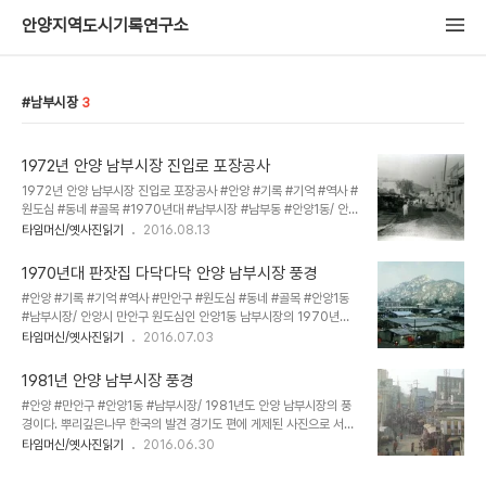
안양지역도시기록연구소
남부시장
3
1972년 안양 남부시장 진입로 포장공사
1972년 안양 남부시장 진입로 포장공사 ‪#‎안양‬ ‪#‎기록‬ ‪#‎기억‬ ‪#‎역사‬ ‪#‎
원도심‬ ‪#‎동네‬ ‪#‎골목‬ ‪#‎1970년대‬ ‪#‎남부시장‬ ‪#‎남부동‬ ‪#‎안양1동‬/ 안
양시로 승격되기 이전인 시흥군 안양읍 당시인 1970년대 초반의 안
타임머신/옛사진읽기
2016.08.13
양 남부시장 풍경으로 시장 진입로의 도로 포장 공사가 한창입니다. 사
진 좌측에는 는 당시 야채와 청과를 트럭에 싣고 지방에서 남부시장으
1970년대 판잣집 다닥다닥 안양 남부시장 풍경
로 올라와 하차하던 운전사, 중간상인들은 물론 남부동 주민들이 애용
#안양 #기록 #기억 #역사 #만안구 #원도심 #동네 #골목 #안양1동
했던 제일목욕탕(지금도 굴뚝은 남아 있음)이 보이고 사진 우측은 72
#남부시장/ 안양시 만안구 원도심인 안양1동 남부시장의 1970년대
년 무렵 개업한 장안약국의 간판이 보이는데 지금은 그자리에는 약국
중반 모습으로 판잣집같이 낡은 형태의 점포들이 다닥다닥 붙어 있다.
타임머신/옛사진읽기
2016.07.03
(장안사약국)이 운영중에 있지요. 다시 장안약국을 운영하던 분은 안
남부시장은 당시 채소와 과일 등을 판매하는 도매시장과 소매시장이
양에서만 40여년 약국을 경영해 약국업계의 대모..
공존했는데 새벽이면 지방에서 올라온 트럭들이 구도로에 주욱 늘어
1981년 안양 남부시장 풍경
섰을정도로 호황이었다. 평촌 신도시가 생기면서 농수산물도매시장이
#안양 #만안구 #안양1동 #남부시장/ 1981년도 안양 남부시장의 풍
들어서고 도매상 법인들이 옮겨갔지만 일부는 남아 영업중이다. 사진
경이다. 뿌리깊은나무 한국의 발견 경기도 편에 게제된 사진으로 서안
뒤로 보이는 산은 망해암과 비행기 등대격으로 무선표지국과 안양 제1
양우체국 앞 육교 옆 골목(장내로 140번길) 입구에서 안양1번가 쪽을
타임머신/옛사진읽기
2016.06.30
경 망해암이 있는 비봉산이며, 산 우측 비탈에 판잣집들이 보이는데
향해 찍은 사진이다. 그러나 인터넷에 올려진 대다수 사진에는 안양 중
1970년 중반, 집들이 모두 철거되고 그 자리에 대림대학교가 자리한
앙시장으로 잘못 소개되고 있다./ 출처
다. 사진 우측 뒤로 보이는 굴뚝은 당시 안양1..