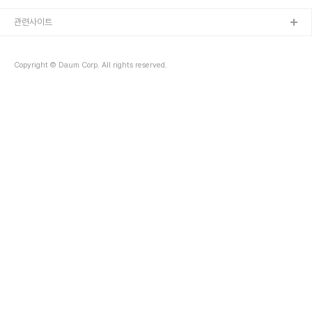
http://www.bobaedream.co.kr/view.php?
code=vi&No=602#inlineContent 1980년대 남부시장은 가장
관련사이트
호황이었던 시절이다. 안양과 군포.의왕.과천은 물론 멀리 안산에서도
상인들이 과일과 야채를 구입하러 올 정도로 새벽이면 전국에서 싱싱
한 채소를 싣고 몰려든 트럭들이 1전 국도앞에 줄을 설 정도로.. 가락
Copyright © Daum Corp. All rights reserved.
동 농수산물시장 다음으로 장사가 잘 된다는 말이 있..