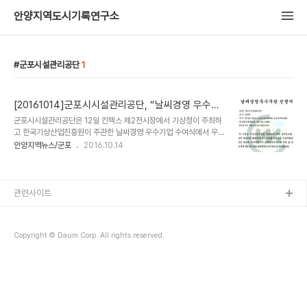
안양지역도시기록연구소
군포시설관리공단
1
[20161014]군포시시설관리공단, “날씨경영 우수기
업” 선정
군포시시설관리공단은 12일 킨텍스 제2전시장에서 기상청이 주최하
고 한국기상산업진흥원이 주관한 날씨경영 우수기업 수여식에서 우수
기관으로 선정되었다고 밝혔다. 날씨경영 우수기업은 날씨정보를 기
안양지역뉴스/군포
2016.10.14
업경영에 다양하게 활용하여 부가가치를 창출하고 기상재해로부터 안
정성을 획득하였음을 인정받는 기업을 의미한다. 공단은 날씨정보를
활용해 재해예방, 고객만족, 매출증대 등 경영관리 품질향상을 도모하
고 기상위험을 체계적으로 관리한 점을 높게 평가받아 날씨경영 우수
관련사이트
기업으로 최종 선정됐다. 날씨경영을 인증 받은 기업은 기상청과 한국
기상산업진흥원으로부터 날씨경영 컨설팅 지원사업, 날씨경영 교육프
로그램 참여기회 부여 및 금융지원 등의 혜택을 받을 수 있다. 공단 임
Copyright © Daum Corp. All rights reserved.
명진 이사장은 “향후 초막골 가족캠핑장 운영에 있어 기상 상황별 이
용..