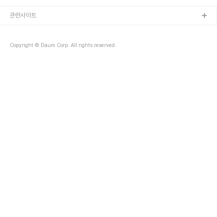
며 이에 따라 이 지역에 대한 입체적 개발이 가능하게 됐다고 설명했
다. 이곳은 지난 1999년 당시 토지주였던 삼성물산이 이전하는 과정
관련사이트
에서 LH가 매입해 16년 동안 방치돼 있던 지역이다. 2005년에는 시
외버스터미널 예정지로 관리되기도 했지만 2011년 실효되면서 무산
된 전력도 있다. 그러던 중 지난해 LH가 민간(BS글로벌주식회사)에
Copyright © Daum Corp. All rights reserved.
토지를 매각하면서 지구단위계획을 새롭게 추진,..