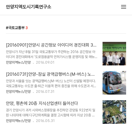
안양지역도시기록연구소
국토교통부
3
[20160901]안양시 공간정보 아이디어 경진대회 3년
연속 수상
안양시가 지난 8월 31일 국토교통부가 주관하는 2016 공간정보 아
이디어 경진대회에서 ‘도로점용굴착 인허가시스템 운영지침 및 매뉴
얼’로 장려상을 수상했다. 도로점용굴착 인허가시스템은 국토교통부
안양지역뉴스/안양
2016.09.01
에서 개발한 것을 시가 지자체 실정에 맞게 개선해 활용한 사례다. 기
관마다 제각각이었던 지하시설물의 관리를 통합해 도로굴착 인허가
[20160731]안양-잠실 광역급행버스(M-버스) 노선
기간을 5일에서 1일로 단축하는 것은 물론 예산절감 효과도 가져오고
신설된다
안양과 서울을 잇는 광역급행버스(M-버스) 노선이 신설될 예정이다.
있다. 특히 안양시는 2014년 스마트폰을 활용한 방문민원 안내시스
국토교통부는 수도권 출·퇴근 이용객 편의 증진을 위해 수도권과 서울
템과 2015년 도로점용굴착 인허가시스템 활용 및 확산으로 대상을
을 잇는 광역급행버스(M-버스) 5개 노선을 추가 신설하기 위해 사업
안양지역뉴스/안양
2016.07.31
받았으며, 시스템 확산에 대한 국가공간정보 발전 유공을 인정받아 국
자 공모를 실시한다고 밝혔다. 광역급행버스(M-버스)는 기·종점으로
토교통부 장관 표창을 받은 바 있다.
부터 5Km 이내에 위치한 4개 이내의 정류소에만 정차하고, 중간정
안양, 평촌에 20층 지식산업센터 들어선다
차 없이 운행하는 논스톱 개념의 급행 시내버스 (관할관청이 인정하는
경기 안양시가 과거 시외버스정류장을 추진하던 관양동 922번지 일
경우 7.5km 이내 6개소에 정차 가능)를 말한다. 신설되는 광역급행
원 나대지에 대해 디구단위계획을 결정 고시함에 띠라 지상 20층 규
버스(M-버스) 노선은 안양(평촌)↔잠실역 구간, 인천(송도)↔여의
모의 지식산업센터가 들어설 예정으로 기존 창조경제융합센터와 더불
안양지역뉴스/안양
2016.05.31
도, 인천(송도)↔잠실역, 오산↔사당역, 고양(덕이지구)↔공덕역
어 안양에 새로운 성장동력 효과를 가져올 전망이다. 안양시는 지난 5
등 총 5개 노선이다. 노선은 각 지자체 건의를 토대로 이용객 수요, 광
월 27일자로 관양동 922번지 일대에 지구단위계획을 결정 고시했다
역버스 입석률, 교통혼잡도 등을 종합 ..