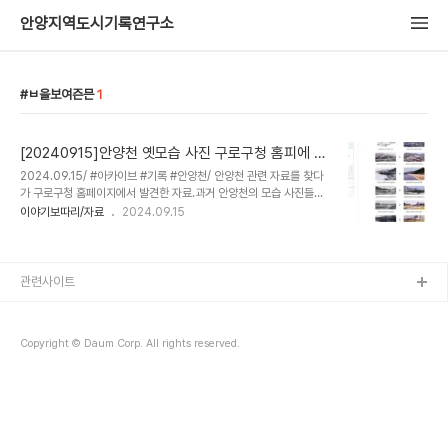
안양지역도시기록연구소
ㅂ을보여즌믄
1
[20240915]안양천 옛모습 사진 구로구청 홈피에 있
다
2024.09.15/ #아카이브 #기록 #안양천/ 안양천 관련 자료를 찾다
가 구로구청 홈페이지에서 발견한 자료.과거 안양천의 모습 사진들이
수록돼 있는데 대부분 행정구역상 현 안양시 관내 안양천의 옛 모습들
이야기보따리/자료
2024.09.15
이다.2000년대 안양시 홈페이지 안양천 웹페이지에 있던 자료들을
그대로 옮겨놓은듯 싶다.안양시 홈페이지에도 현재 분야별 정보 웹페
이지에서 안양천을 소개하는 장이 있다. 하지만 안타깝게도 안양천의
옛모습을 보여주는 자료들은 오래전 삭제된 상태다.
관련사이트
Copyright © Daum Corp. All rights reserved.