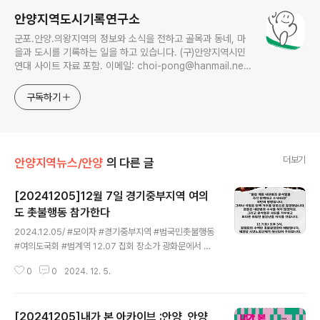
안양지역도시기록연구소
군포.안양.의왕지역의 정보와 소식을 전하고 골목과 동네, 마
을과 도시를 기록하는 일을 하고 있습니다. (구)안양지역시민
연대 사이트 자료 포함. 이메일: choi-pong@hanmail.net
연락처: 010-3311-1001 최병렬
구독하기
더보기
안양지역뉴스/안양
의 다른 글
[20241205]12월 7일 경기중부지역 여의
도 촛불행동 참가한다
글 내용
2024.12.05/ #모이자 #경기중부지역 #범국민촛불행동
#여의도국회 #범계역 12.07 집회 장소가 광화문에서 국
회 앞으로 변경되었다고 합니다.
0
0
2024. 12. 5.
[20241205]내가 본 아카이브 :안양, 안양