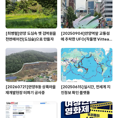
[최병렬]안양 도심속 옛 검역원을
[20250904]안양역앞 교통섬
천연에어컨(도심숲)으로 만들자
에 추락한 UFO(작품명 Vitteau
x)
[20260721]안양8동 상록마을
[20250615]실시간, 전세계 지
재개발현장 터파기 공사중
진정보 확인 플랫폼