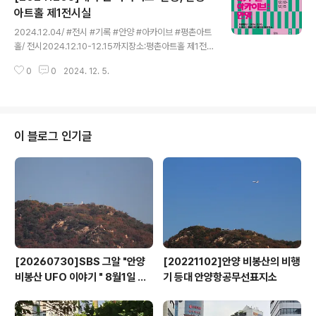
아트홀 제1전시실
글 내용
2024.12.04/ #전시 #기록 #안양 #아카이브 #평촌아트
홀/ 전시2024.12.10-12.15까지장소:평촌아트홀 제1전시
실오픈행사 12/10(화) 오후3시참여하는 분:김수정 박동욱
0
0
2024. 12. 5.
이미경 이치영 임효례전태훈 최광삼 최미정 최병렬 황의
형 전시에 참여하다.나의 전시: 안양이야기 1960-70년대
지도와 사진첩 아카이브
이 블로그 인기글
[20260730]SBS 그알 "안양
[20221102]안양 비봉산의 비행
비봉산 UFO 이야기 " 8월1일 방
기 등대 안양항공무선표지소
영