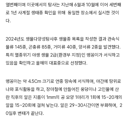
열번째이며
이곳에서의 탐사는 지난해 6월과 10월에 이어 세번째
로 1년 사계절 생태종 확인을 위해 동일한 장소에서 실시한 것이
다.
2024년도 생물다양성탐사후 생물종 목록을 작성한 결과 관속식
물류 145종, 곤충류 85종, 거미류 40종, 양서류 2종을 발견했다.
특히 멸종위기 야생 생물 2급(환경부 지정)인 맹꽁이가
서식하고
있음을 확인하고 올해의 대표중으로 선정했다.
맹꽁이는
약
4.5
Cm
크기로 연중 땅속에 서식하며, 야간에 땅위로
나와 포식활동을 하고, 장마철에 만들어진 웅덩이나 고인물에 산
란 직후의 알은 지름이 1mm의 공 모양 1마리가 1회에 15~20개의
알을 15~20회에 걸쳐 낳는다.
알은 29~30시간이면 부화하며, 2
0일후 변태가 끝난다.