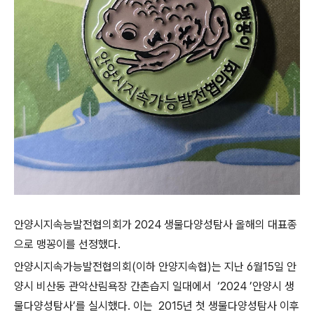
안양시지속능발전협의회가
2024
생물다양성탐사 올해의 대표종
으로 맹꽁이를 선정했다
.
안양시지속가능발전협의회(이하 안양지속협)는 지난
6
월15
일 안
양시 비산동 관악산림욕장 간촌습지 일대에서
‘2024 ’
안양시 생
물다양성탐사
’
를 실시했다. 이는
2015
년 첫 생물다양성탐사 이후