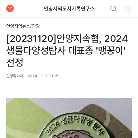
검색하기
안양지역도시기록연구소
티스토리
안양지역뉴스/안양
[20231120]안양지속협, 2024
생물다양성탐사 대표종 '맹꽁이'
선정
안양똑딱이
2024. 12. 7. 21:15