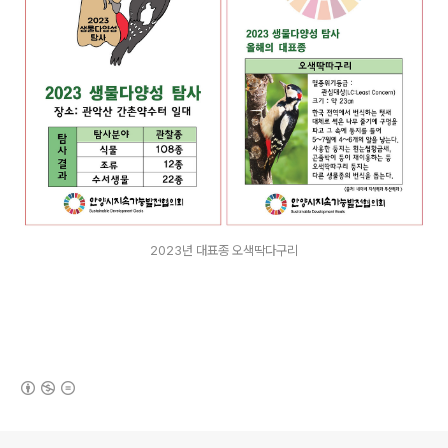
2023년 대표종 오색딱다구리
(새창열림)
로그 정보