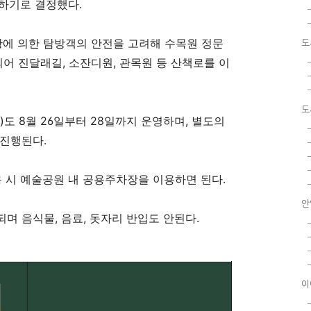
방하기로 결정했다
.
황에 의한 탐방객의 안전을 고려해 수목원 정문
도
되어 진달래길,
소잔디원,
관목원 등 산책로를 이
도
)
도
8
월
26
일부터
28
일까지 운영하며
,
별도의
 진행된다
.
용 시 예술공원 내 공용주차장을 이용하면 된다
.
안
되며 음식물,
음료,
돗자리 반입도 안된다
.
이