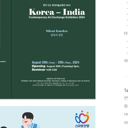
타
여
T
안
정
1
의