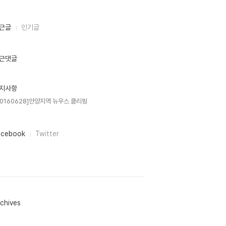
근글
인기글
근댓글
지사항
20160628]안양지역 뉴우스 클리핑
acebook
Twitter
chives