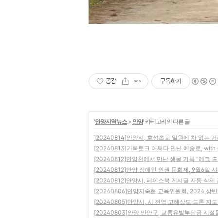
공감
구독하기
'
안양지역뉴스
>
안양
' 카테고리의 다른 글
]20240814]안양시, 호성초교 일원에 차 없는 
[20240813]기록토크 어쩌다 만난 예술로, wit
[20240812]안양천에서 만난 생물 기록 "에코 
[20240812]안양 장애인 인권 문화제, 9월6일 
[20240812]안양시, 페이스북 게시글 자동 삭제
[20240806]안양지속협 교육위원회, 2024 
[20240805]안양시, 시 전역 고해상도 드론 지
[20240803]안양 만안구, 교통유발부담금 시