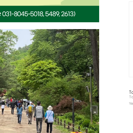
Ca
방
To
문
To
자
Ye
수