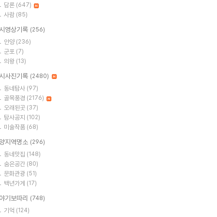
담론
(647)
사람
(85)
시영상기록
(256)
안양
(236)
군포
(7)
의왕
(13)
시사진기록
(2480)
동네탐사
(97)
골목풍경
(2176)
오래된곳
(37)
탐사공지
(102)
미술작품
(68)
양지역명소
(296)
동네맛집
(148)
숨은공간
(80)
문화관광
(51)
백년가게
(17)
야기보따리
(748)
기억
(124)