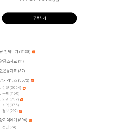
구독하기
류 전체보기
(11138)
알퐁소자료
(21)
민운동자료
(37)
양지역뉴스
(5572)
안양
(3064)
군포
(1150)
의왕
(759)
지역
(375)
정보
(219)
양지역얘기
(806)
성명
(74)