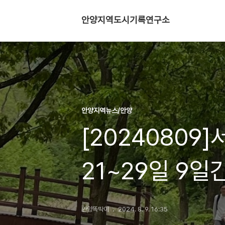
안양지역도시기록연구소
안양지역뉴스/안양
[20240809
21~29일 9일
안양똑딱이
2024. 8. 9. 16:35