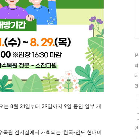
분
최
시
안
오는 8월
21
일부터
29
일까지
9
일 동안 일부 개
안
악수목원 전시실에서 개최되는
‘
한국
-
인도 현대미