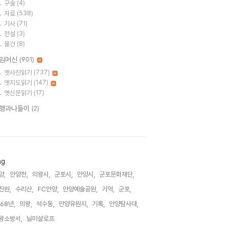
구술
(4)
자료
(538)
기사
(71)
전설
(3)
물건
(8)
임머신
(901)
옛사진읽기
(737)
옛지도읽기
(147)
옛신문읽기
(17)
행과나들이
(2)
ag
양,
안양천,
의왕시,
군포시,
안양시,
군포문화재단,
진원,
수리산,
FC안양,
안양예술공원,
기억,
군포,
968년,
의왕,
석수동,
안양유원지,
기록,
안양탐사대,
왕소방서,
닐미샬로프,