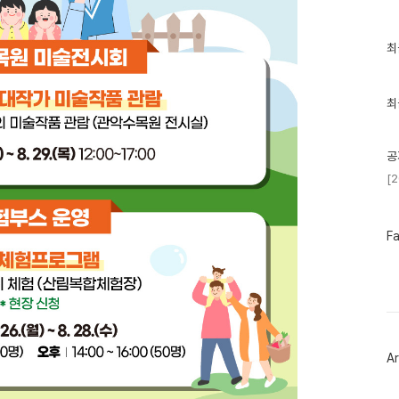
최
최
근
글
과
인
최
기
글
공
[
페
F
이
스
북
트
위
터
플
러
Ar
그
인