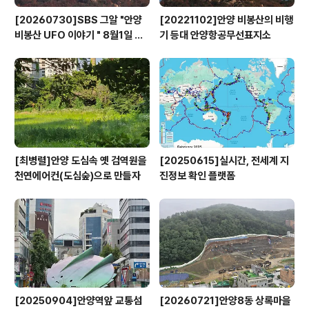
[20260730]SBS 그알 "안양
[20221102]안양 비봉산의 비행
비봉산 UFO 이야기 " 8월1일 방
기 등대 안양항공무선표지소
영
[최병렬]안양 도심속 옛 검역원을
[20250615]실시간, 전세계 지
천연에어컨(도심숲)으로 만들자
진정보 확인 플랫폼
[20250904]안양역앞 교통섬
[20260721]안양8동 상록마을