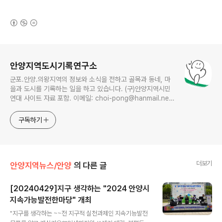
(새창열림)
로그 정보
안양지역도시기록연구소
군포.안양.의왕지역의 정보와 소식을 전하고 골목과 동네, 마
을과 도시를 기록하는 일을 하고 있습니다. (구)안양지역시민
연대 사이트 자료 포함. 이메일: choi-pong@hanmail.net
연락처: 010-3311-1001 최병렬
구독하기
더보기
안양지역뉴스/안양
의 다른 글
[20240429]지구 생각하는 "2024 안양시
지속가능발전한마당" 개최
글 내용
"지구를 생각하는 ~~전 지구적 실천과제인 지속기능발전