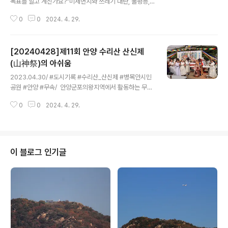
목표를 알고 계신가요?"미세먼지와 쓰레기 대란, 불평등,
청년과 노인 일자리 문제 등 지속가능한 안양을 만들기 위
0
0
2024. 4. 29.
해서는 우리 모두가 함께 고민하고 실천해야합니다. 안양
시지속가능발전협의회에서 지구의날(4월22일)과 기후변
화주간(4.22-28)을 맞이하여 지난 27일 오후1시부터
[20240428]제11회 안양 수리산 산신제
6시까지 평촌중앙공원에서 다양한 실천과 체험을 통해 지
속가능한 지구와 인류를 생각해보는 한마당 행사를 개최한
(山神祭)의 아쉬움
글 내용
가운데 이날 행사는 일회용품 사용의 최소화를 위해 Zero
2023.04.30/ #도시기록 #수리산_산신제 #병목안시민
Waste를 추구하며 모두가 지속가능한 사회를 위해 상호
공원 #안양 #무속/ 안양군포의왕지역에서 활동하는 무속
협력하고 소통하는 행사로 진행하였다. 오후 1시부터 시작
인들이 수리산 병목안시민공원에 모여 국태민안과 시민 안
된 기념식에는 강득구.민병덕 국회의원과 윤경숙 보사환경
0
0
2024. 4. 29.
녕을 기원하는 제11회 수리산 산신제(山神祭)가 4월 28
위원장, 이채명.장민수 경기도의원, 윤해동...
일 수리산자락 병목안시민공원 벽천분수앞 마당에서 개최
됐다. 수리산 산신제는 안양 무속인들이 뜻을 모아 매년 4
월 마지막 주 일요일에 올리는 제의로 안양문화원이 주최
하고 수리산산신제보존회 주관 아래 해마다 열고 있다. 11
이 블로그 인기글
회째 맞이한 금년도 신신제는 안양시와 한민족전통종교총
연합회의 후원으로 열려 소 등 풍성한 제수를 마련해 오
전 10시30분 본 행사에 앞서 수리산 산신제의 시작을 알
리는 일과 놀이의 돌돌이가 연행됐다. 이어 한상윤 수리산
산신제보존회장의 대회사를 시작으로 기념사, 축사..