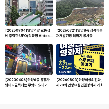
[20250904]안양역앞 교통섬
[20260721]안양8동 상록마을
에 추락한 UFO(작품명 Vitteau
재개발현장 터파기 공사중
x)
[20230406]안양6동 유흥가
[20260803]안양여성의전화,
밧데리골목에는 무엇이 있나?
제20회 안양여성인권영화제 개최