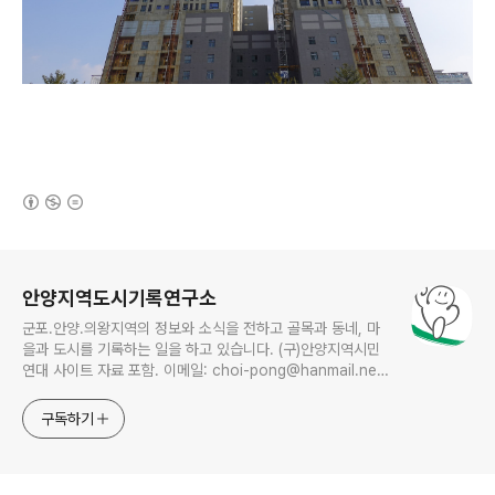
(새창열림)
로그 정보
안양지역도시기록연구소
군포.안양.의왕지역의 정보와 소식을 전하고 골목과 동네, 마
을과 도시를 기록하는 일을 하고 있습니다. (구)안양지역시민
연대 사이트 자료 포함. 이메일: choi-pong@hanmail.net
연락처: 010-3311-1001 최병렬
구독하기