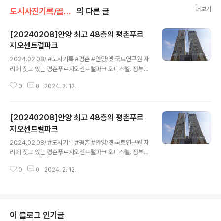
더보기
도시사진기록/골목풍경
의 다른 글
[20240208]안양 최고 48층의 평촌푸르
지오센트럴파크
글 내용
2024.02.08/ #도시기록 #평촌 #안양/옛 국토연구원 자
리에 짓고 있는 평촌푸르지오센트럴파크 오피스텔. 정부의
공공기관 지방이전 쟁책에 따라 세종시로로 내려간후 매각
0
0
2024. 2. 12.
되어 철거돤 국토연구원 자리에 현재 45-48층의 높이의
오피스텔이 새롭게 건설중으로 안양시 최고층놏아가 아닐
까 싶다. 평촌신도시 조성 당시인 1994년 4월 17일 안양
[20240208]안양 최고 48층의 평촌푸르
동안구 시민대로 254(관양동 1591-6)에 준공한 국토연
구원 건물은 지하 2층~지상 10층(연면적 1만9천961㎡)
지오센트럴파크
글 내용
규모로 정부의 공기업 지방이전 정책에 따라 매물로 내놨
2024.02.08/ #도시기록 #평촌 #안양/옛 국토연구원 자
던 종전부동산이다. 총 10차례 유찰된 후 2014년 11월에
리에 짓고 있는 평촌푸르지오센트럴파크 오피스텔. 정부의
안양에서 병원사업을 하는 개인 K씨에게 710억원에 매각
공공기관 지방이전 쟁책에 따라 세종시로로 내려간후 매각
됐다. 연구시설 용도로 건물이 지어졌지만 유찰 과정에서
0
0
2024. 2. 12.
되어 철거돤 국토연구원 자리에 현재 45-48층의 높이의
업무·숙박·의료시설용으..
오피스텔이 새롭게 건설중으로 안양시 최고층놏아가 아닐
까 싶다. 평촌신도시 조성 당시인 1994년 4월 17일 안양
동안구 시민대로 254(관양동 1591-6)에 준공한 국토연
구원 건물은 지하 2층~지상 10층(연면적 1만9천961㎡)
이 블로그 인기글