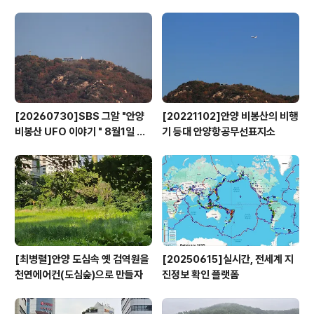
규모로 정부의 공기업 지방이전 정책에 따라 매물로 내놨
던 종전부동산이다. 총 10차례 유찰된 후 2014년 11월에
안양에서 병원사업을 하는 개인 K씨에게 710억원에 매각
됐다. 연구시설 용도로 건물이 지어졌지만 유찰 과정에서
업무·숙박·의료시설용으..
[20260730]SBS 그알 "안양
[20221102]안양 비봉산의 비행
비봉산 UFO 이야기 " 8월1일 방
기 등대 안양항공무선표지소
영
[최병렬]안양 도심속 옛 검역원을
[20250615]실시간, 전세계 지
천연에어컨(도심숲)으로 만들자
진정보 확인 플랫폼