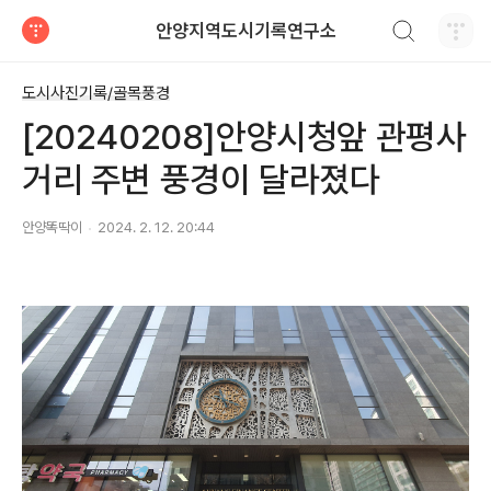
검색하기
안양지역도시기록연구소
티스토리
도시사진기록/골목풍경
[20240208]안양시청앞 관평사
거리 주변 풍경이 달라졌다
안양똑딱이
2024. 2. 12. 20:44