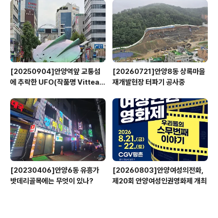
[20250904]안양역앞 교통섬
[20260721]안양8동 상록마을
에 추락한 UFO(작품명 Vitteau
재개발현장 터파기 공사중
x)
[20230406]안양6동 유흥가
[20260803]안양여성의전화,
밧데리골목에는 무엇이 있나?
제20회 안양여성인권영화제 개최