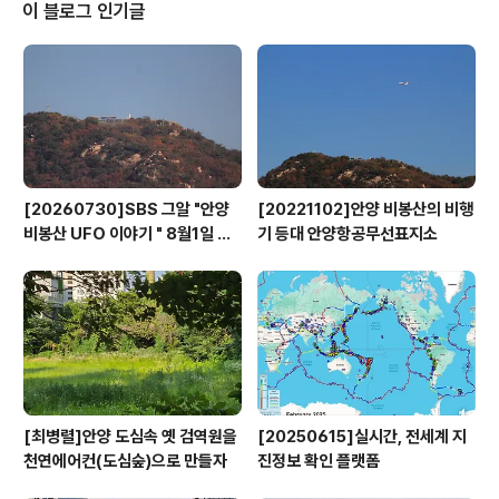
한강공장, 광명에서 활동하는 현대무용가 김모든, 정규연
이 블로그 인기글
듀오가 협약식에 참석한 시민들에게 다양한 볼거리를 선사
했다. \이날 3개 문화기관이 함께 추진하는 본 사업은 안양
천을 기반으로 지역 간 경계를 넘어 공동의 문화생활권 조
성을 목적으로 한다. 체결된 협약에는 ▲문화가 있는 날-
지역 간 연계·협력 사업 공동 추진 ▲재단..
[20260730]SBS 그알 "안양
[20221102]안양 비봉산의 비행
비봉산 UFO 이야기 " 8월1일 방
기 등대 안양항공무선표지소
영
[최병렬]안양 도심속 옛 검역원을
[20250615]실시간, 전세계 지
천연에어컨(도심숲)으로 만들자
진정보 확인 플랫폼