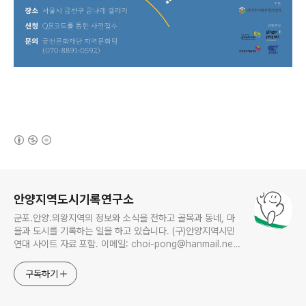
(새창열림)
로그 정보
안양지역도시기록연구소
군포.안양.의왕지역의 정보와 소식을 전하고 골목과 동네, 마
을과 도시를 기록하는 일을 하고 있습니다. (구)안양지역시민
연대 사이트 자료 포함. 이메일: choi-pong@hanmail.net
연락처: 010-3311-1001 최병렬
구독하기