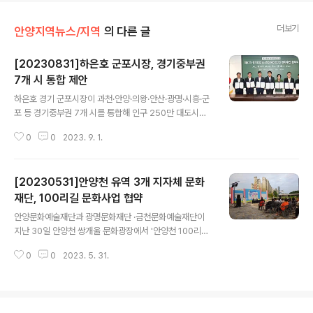
더보기
안양지역뉴스/지역
의 다른 글
[20230831]하은호 군포시장, 경기중부권
7개 시 통합 제안
글 내용
하은호 경기 군포시장이 과천·안양·의왕·안산·광명·시흥·군
포 등 경기중부권 7개 시를 통합해 인구 250만 대도시를
만들어 도시 경쟁력을 높이자고 제안했으나 타 시장들은
0
0
2023. 9. 1.
이를 무시했던 것으로 드러났다. 20일 연합뉴스 보도에 따
르면 지난 9일 디테크타워 과천빌딩에서 열린 경기중부권
행정협의회 제87차 정기회의에서 경기중부권행정협의회
[20230531]안양천 유역 3개 지자체 문화
장인 하 시장은 시장들과 대화하는 자리에서 갑자기 7개
시 통합을 제안했다. 그는 "전국 단위의 행사 등을 개최하
재단, 100리길 문화사업 협약
글 내용
기에는 각 도시의 인프라가 부족하다. 또 쓰레기소각장과
안양문화예술재단과 광명문화재단 ·금천문화예술재단이
하수종말 처리장 같은 시설을 도시마다 갖춰야 하는 불합
지난 30일 안양천 쌍개울 문화광장에서 '안양천 100리길,
리함도 있다"는 취지로 통합의 필요성을 얘기했다. 하 시장
무무무(無舞Move)' 추진을 위한 업무협약을 체결했다.
의 통합 제안에 대해 현장에 있던 6개 시 단체장중 군포시
0
0
2023. 5. 31.
협약식은 200여 명의 시민이 참석한 가운데 진행됐으며,
를 제외한 과천·안양·의왕·안산·광명·시흥시장..
각 지역을 기반으로 활동하는 예술단체가 1팀씩 축하공연
을 마련했다. 안양을 기반으로 오페라의 대중화를 위해 활
동하는 안양오페라단, 금천구의 현대 퓨전국악 3인조 그룹