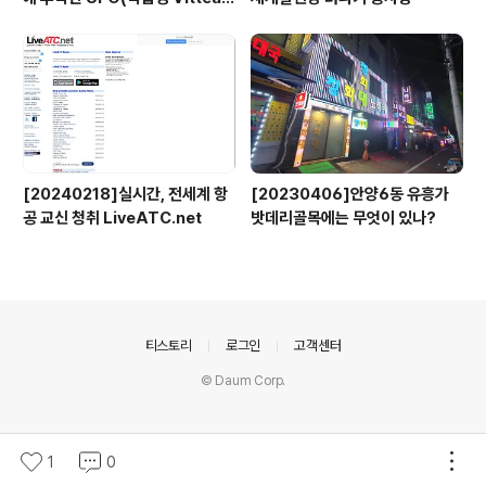
x)
[20240218]실시간, 전세계 항
[20230406]안양6동 유흥가
공 교신 청취 LiveATC.net
밧데리골목에는 무엇이 있나?
의안내
티스토리
로그인
고객센터
© Daum Corp.
1
0