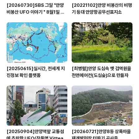
[20260730]SBS 그알 "안양
[20221102]안양 비봉산의 비행
비봉산 UFO 이야기 " 8월1일 방
기 등대 안양항공무선표지소
영
[20250615]실시간, 전세계 지
[최병렬]안양 도심속 옛 검역원을
진정보 확인 플랫폼
천연에어컨(도심숲)으로 만들자
[20250904]안양역앞 교통섬
[20260721]안양8동 상록마을
에 추락한 UFO(작품명 Vitteau
재개발현장 터파기 공사중