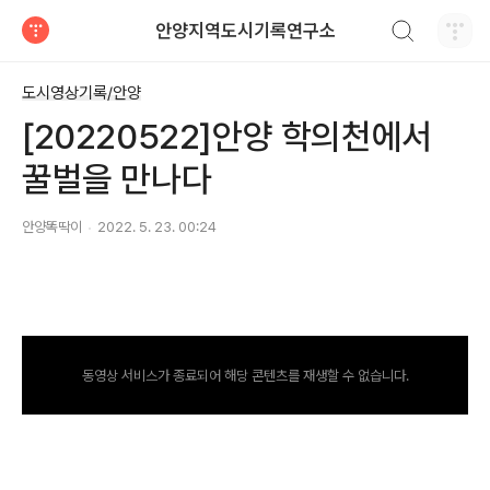
검색하기
안양지역도시기록연구소
티스토리
도시영상기록/안양
[20220522]안양 학의천에서
꿀벌을 만나다
안양똑딱이
2022. 5. 23. 00:24
동영상 서비스가 종료되어 해당 콘텐츠를 재생할 수 없습니다.