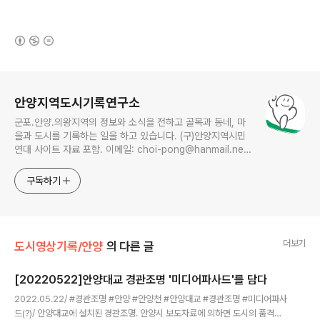
(새창열림)
로그 정보
안양지역도시기록연구소
군포.안양.의왕지역의 정보와 소식을 전하고 골목과 동네, 마
을과 도시를 기록하는 일을 하고 있습니다. (구)안양지역시민
연대 사이트 자료 포함. 이메일: choi-pong@hanmail.net
연락처: 010-3311-1001 최병렬
구독하기
더보기
도시영상기록/안양
의 다른 글
[20220522]안양대교 경관조명 '미디어파사드'를 담다
글 내용
2022.05.22/ #경관조명 #안양 #안양천 #안양대교 #경관조명 #미디어파사
드(?)/ 안양대교에 설치된 경관조명. 안양시 보도자료에 의하면 도시의 품격을