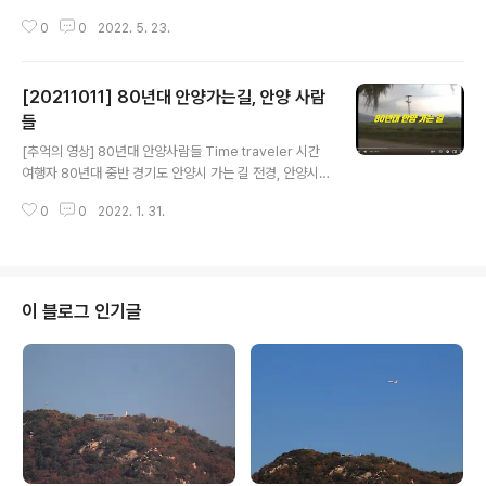
높이고, 코로나로 심신이 지친 시민들에게는 힐링의 기회를 제공하기 위해 안양
0
0
2022. 5. 23.
대교에 미디어파사드를 설치했다. 지난 18일 설치를 완료하고 테스트중인 안양
대교 경관조명 컨셉은 ‘공존의 빛’으로 현재 오후 7시 30분에 켜져 10시에 꺼
지며, 탄력적으로 조정한다는 계획이다. 안양대교 다리 난간에 설치한 미디어파
[20211011] 80년대 안양가는길, 안양 사람
사드는 LED램프를 이용한 이미지 표출형태로 스마트 행복도시, 안양시 로고마
크, 안양천의 사계를 이미지로 연출했다는데 이미지 표현이 뚜렷하질 못해 아쉽
들
글 내용
고, 배경음악은 교각밑 시민의 섹스폰과 노래 소리에 파묻히고 영상은 다소 촌
[추억의 영상] 80년대 안양사람들 Time traveler 시간
스럽다는 느낌을 감출 ..
여행자 80년대 중반 경기도 안양시 가는 길 전경, 안양시
민회관 공사 현장, 거리에서 만나는 안양 사람들 유튜브 영
0
0
2022. 1. 31.
상보기: https://www.youtube.com/watch?v=3vO1
oPfIaIQ
이 블로그 인기글