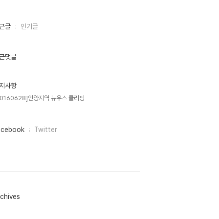
근글
인기글
근댓글
지사항
20160628]안양지역 뉴우스 클리핑
acebook
Twitter
chives