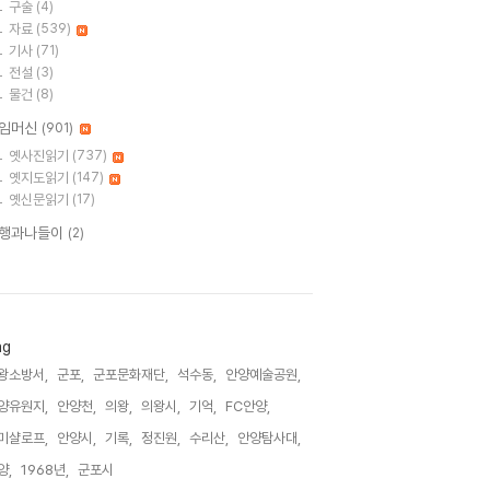
구술
(4)
자료
(539)
기사
(71)
전설
(3)
물건
(8)
임머신
(901)
옛사진읽기
(737)
옛지도읽기
(147)
옛신문읽기
(17)
행과나들이
(2)
ag
왕소방서,
군포,
군포문화재단,
석수동,
안양예술공원,
양유원지,
안양천,
의왕,
의왕시,
기억,
FC안양,
미샬로프,
안양시,
기록,
정진원,
수리산,
안양탐사대,
양,
1968년,
군포시,