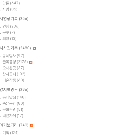
담론
(647)
사람
(85)
시영상기록
(256)
안양
(236)
군포
(7)
의왕
(13)
시사진기록
(2480)
동네탐사
(97)
골목풍경
(2176)
오래된곳
(37)
탐사공지
(102)
미술작품
(68)
양지역명소
(296)
동네맛집
(148)
숨은공간
(80)
문화관광
(51)
백년가게
(17)
야기보따리
(749)
기억
(124)