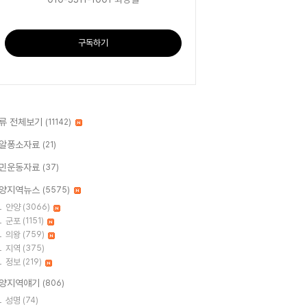
구독하기
류 전체보기
(11142)
알퐁소자료
(21)
민운동자료
(37)
양지역뉴스
(5575)
안양
(3066)
군포
(1151)
의왕
(759)
지역
(375)
정보
(219)
양지역얘기
(806)
성명
(74)