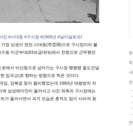
사진
#시대동
#구시장
#1968년
#닐미샬로프
/
서 가장 상권이 컸던 시대동(市垈洞)으로 구시장이라 불
 석수동 미군부대(83보급대대)에서 전령으로 근무했던
분
최
도로에서 비산동으로 넘어가는 구시장 땡땡땡 철도건널
시
(현 임곡교)로 향하는 방향으로 찍은 것이다.
안
국집, 양복점 등이 즐비했었는데 1983년 태평방직 자
 자리에 삼성래미안이 들어서고 사진 좌측의 구시장에는
파트가 들어서면서 과거 모습은 흔적도 없이 사라져 찾
안