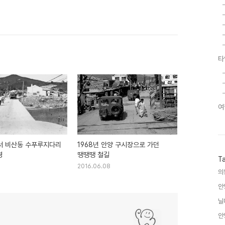
타
여
서 비산동 수푸루지다리
1968년 안양 구시장으로 가던
경
땡땡땡 철길
T
2016.06.08
의
안
닐
안