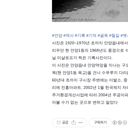
#안양
#역사
#기록
#기억
#골목
#철길
#옛
사진은 1920~1970년 초까지 안양읍내에
리우던 현 안양1동의 1968년도 풍경으로
닐 미샬로프가 찍은 기록사진이다.
이 사진은 안양읍내 안양역앞을 지나는 구
목(현 안양1동 육교)을 건너 수푸루지 다리
60년대 초까지 구시장 주변에는 이발소, 중
리에 진흥아파트, 2002년 1월 한국제지
주거환경개선사업에 따라 2004년 주공아
아볼 수가 없는 곳으로 변하고 말았다
공감
구독하기