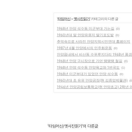
'
타임머신
>
옛사진읽기
' 카테고리의 다른 글
1968년 안양 석수동 미군부대 가는길
(0)
1960년대 말 안양유원지 딸기포도밭
(0)
추억속으로 사라진 안양지역시민연대 홈페이지
1987년 6월 안양에서의 민주화운동
(0)
안양읍내에서 비산동 수푸루지다리 1968년 풍경
1968년 안양 구시장으로 가던 땡땡땡 철길
(0)
1968년 안양 석수동 안양육교와 1번국도
(1)
1968년 미군부대가 있었던 안양 석수동
(0)
1960년대 초 유유 안양공장(현 김중업박물관)
(0
1946년 안양공립보통학교(현 안양초교) 2학년
'타임머신/옛사진읽기'의 다른글