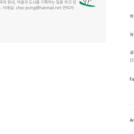
목과 동네, 마을과 도시를 기록하는 일을 하고 있
메일: choi-pong@hanmail.net 연락처:
최
최
근
글
과
인
최
기
글
공
[
페
F
이
스
북
트
위
터
플
러
Ar
그
인