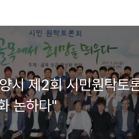
]안양시 제2회 시민원탁토
화 논하다"