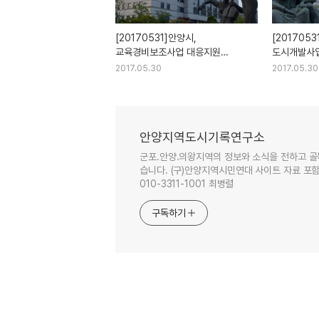
[20170531]안양시,
[201705
교육경비보조사업 대응지원
도시개발사
우수기관 표창
2017.05.30
2017.05.30
안양지역도시기록연구소
군포.안양.의왕지역의 정보와 소식을 전하고 골
습니다. (구)안양지역시민연대 사이트 자료 포함. 이
010-3311-1001 최병렬
구독하기