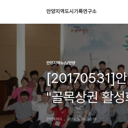
안양지역도시기록연구소
안양지역뉴스/안양
[20170531
"골목상권 활성
안양똑딱이
2017. 5. 30. 20:18