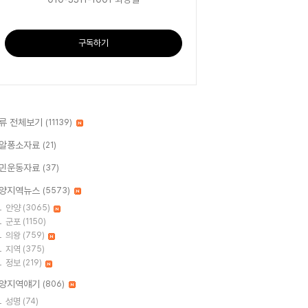
구독하기
류 전체보기
(11139)
알퐁소자료
(21)
민운동자료
(37)
양지역뉴스
(5573)
안양
(3065)
군포
(1150)
의왕
(759)
지역
(375)
정보
(219)
양지역얘기
(806)
성명
(74)