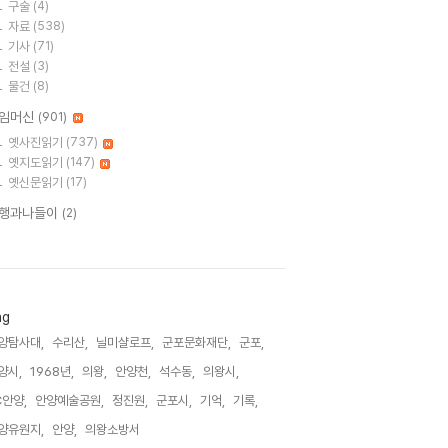
구술
(4)
자료
(538)
기사
(71)
전설
(3)
물건
(8)
임머신
(901)
옛사진읽기
(737)
옛지도읽기
(147)
옛신문읽기
(17)
행과나들이
(2)
ag
양탐사대,
수리산,
닐미샬로프,
군포문화재단,
군포,
양시,
1968년,
의왕,
안양천,
석수동,
의왕시,
C안양,
안양예술공원,
정진원,
군포시,
기억,
기록,
양유원지,
안양,
의왕소방서,