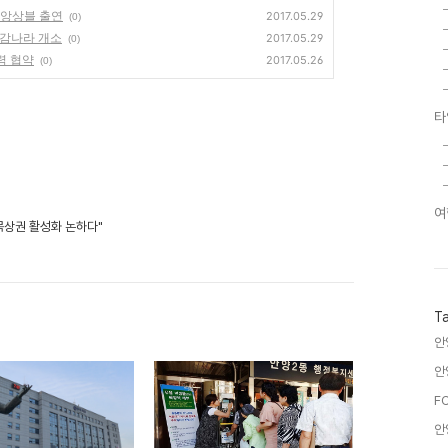
기 앙상블 출연
2017.05.29
(0)
난감나라 개소
2017.05.29
(0)
력 협약
2017.05.26
(0)
타
여
골목상권 활성화 논하다"
T
안
안
F
안