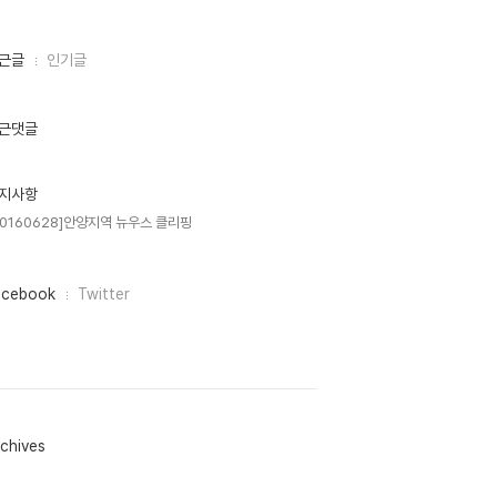
근글
인기글
근댓글
지사항
20160628]안양지역 뉴우스 클리핑
acebook
Twitter
chives