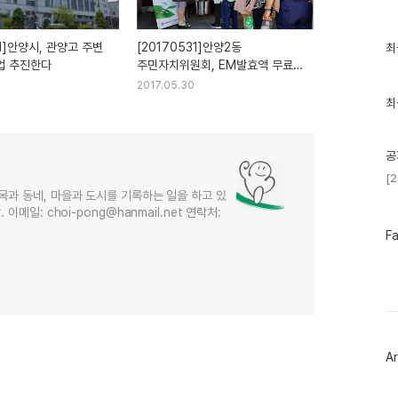
최
31]안양시, 관양고 주변
[20170531]안양2동
최
근
업 추진한다
주민자치위원회, EM발효액 무료
글
보급
2017.05.30
과
인
최
기
글
공
[
목과 동네, 마을과 도시를 기록하는 일을 하고 있
메일: choi-pong@hanmail.net 연락처:
페
F
이
스
북
트
위
터
플
러
Ar
그
인