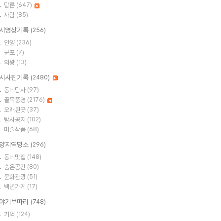
담론
(647)
사람
(85)
시영상기록
(256)
안양
(236)
군포
(7)
의왕
(13)
시사진기록
(2480)
동네탐사
(97)
골목풍경
(2176)
오래된곳
(37)
탐사공지
(102)
미술작품
(68)
양지역명소
(296)
동네맛집
(148)
숨은공간
(80)
문화관광
(51)
백년가게
(17)
야기보따리
(748)
기억
(124)