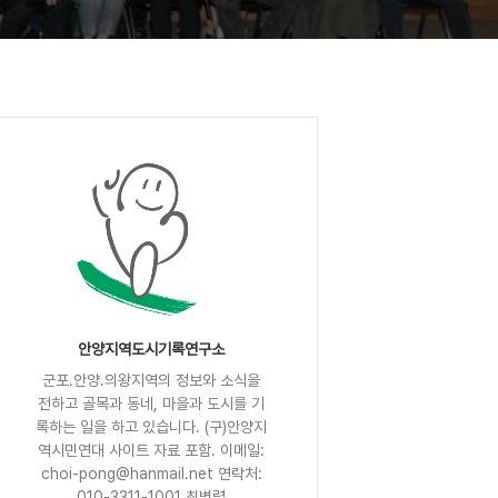
안양지역도시기록연구소
군포.안양.의왕지역의 정보와 소식을
전하고 골목과 동네, 마을과 도시를 기
록하는 일을 하고 있습니다. (구)안양지
역시민연대 사이트 자료 포함. 이메일:
choi-pong@hanmail.net 연락처:
010-3311-1001 최병렬