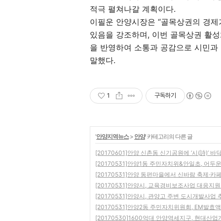
적극 펼쳐나갈 계획이다.
이필운 안양시장은 “골목상권의 경제
있음을 강조하며, 이번 골목상권 활성
을 반영하여 소통과 공감으로 시민과 
말했다.
1
구독하기
'
안양지역뉴스
>
안양
' 카테고리의 다른 글
[20170601]안양 신촌동 신기공원에 ‘시(詩)’ 바
[20170531]안양1동 주민자치위&안일초, 어두
[20170531]안양 동편마을에서 신바람 축제·카
[20170531]안양시, 교육경비보조사업 대응지
[20170531]안양시, 관양고 주변 도시개발사업
[20170531]안양2동 주민자치위원회, EM발효
[20170530]1600억대 안양역세지구, 현대산