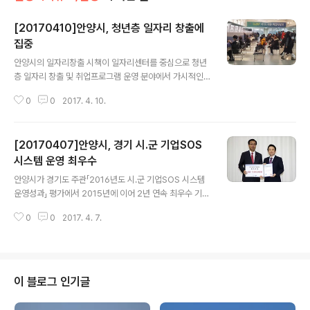
[20170410]안양시, 청년층 일자리 창출에
집중
글 내용
안양시의 일자리창출 시책이 일자리센터를 중심으로 청년
층 일자리 창출 및 취업프로그램 운영 분야에서 가시적인
성과를 내고 있다. 지난 1/4분기 지난해 같은 기간 4,612
0
0
2017. 4. 10.
명보다 9.7%가 높은 5,061명의 취업실적을 올렸으며, 통
계청이 발표하는 2016년도 하반기 시군별 고용지표에서
관내 취업자 중 청년층(15~29세)이 차지하는 비율이 17.
[20170407]안양시, 경기 시.군 기업SOS
4%로 전국 1위로 발표된 바 있다. 스마트 콘텐츠밸리 및
도시첨단 산업단지 입주기업 등 시 소재 기업에 맞는 청년
시스템 운영 최우수
글 내용
층 및 전문직 우수인재를 발굴 매칭하는 ‘잡매칭’ 사업을 운
안양시가 경기도 주관「2016년도 시․군 기업SOS 시스템
영하여 109개의 구인업체를 발굴 36명이 취업했다 또한
운영성과」 평가에서 2015년에 이어 2년 연속 최우수 기관
시청에 마련된 면접장에서 구직자를 채용하는 상설면접장
으로 선정되는 영예를 안았다. 기업SOS시스템 평가 시상
13회를 개최하여 38명이 채용되었으며 2차례의 작은 취
0
0
2017. 4. 7.
식에서 남경필 도지사로부터 최우수 기관 표창과 함께 부
업박람회 및 온라인취업박람..
상으로 시상금 700만원을 수상했다. 금번 평가는 기관장
관심도, 예산 지원, 기업애로 처리, 홍보실적, 특수시책 추
진 등 5개 부문, 21개 평가지표를 토대로 이루어졌으며, 작
년에 이어 단체장의 기업애로에 대한 관심도를 측정하는
이 블로그 인기글
분야에서 특히 높은 점수를 받았다. 또한 특수시책으로 시
기획경제국장을 단장으로 하는 「찾아가는 기업SOS기동