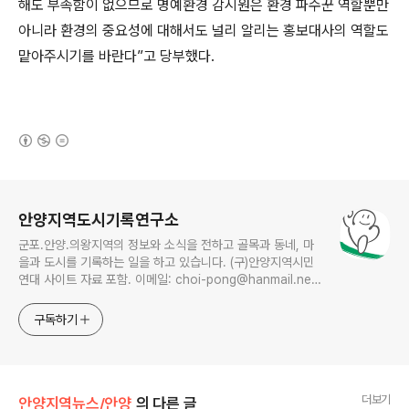
해도 부족함이 없으므로 명예환경 감시원은 환경 파수꾼 역할뿐만
아니라 환경의 중요성에 대해서도 널리 알리는 홍보대사의 역할도
맡아주시기를 바란다”고 당부했다.
(새창열림)
로그 정보
안양지역도시기록연구소
군포.안양.의왕지역의 정보와 소식을 전하고 골목과 동네, 마
을과 도시를 기록하는 일을 하고 있습니다. (구)안양지역시민
연대 사이트 자료 포함. 이메일: choi-pong@hanmail.net
연락처: 010-3311-1001 최병렬
구독하기
더보기
안양지역뉴스/안양
의 다른 글