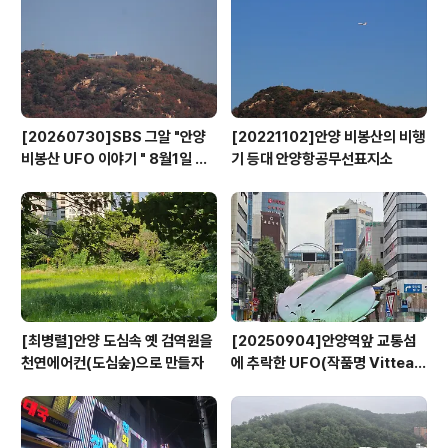
반」을 편성하고 ‘기업애로 현장방문 원스톱 회의’를 개최하
여 기업의 애로에 대하여 현장에서 바로 해결책을 제시했
다. 창립기념일을 맞이한 기업체에 ..
[20260730]SBS 그알 "안양
[20221102]안양 비봉산의 비행
비봉산 UFO 이야기 " 8월1일 방
기 등대 안양항공무선표지소
영
[최병렬]안양 도심속 옛 검역원을
[20250904]안양역앞 교통섬
천연에어컨(도심숲)으로 만들자
에 추락한 UFO(작품명 Vitteau
x)