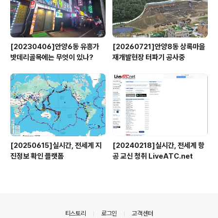
[20230406]안양6동 유흥가
[20260721]안양8동 상록마을
밧데리골목에는 무엇이 있나?
재개발현장 터파기 공사중
[20250615]실시간, 전세계 지
[20240218]실시간, 전세계 항
진정보 확인 플랫폼
공 교신 청취 LiveATC.net
의안내
티스토리
로그인
고객센터