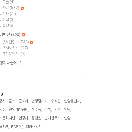
구술
(4)
자료
(539)
기사
(71)
전설
(3)
물건
(8)
임머신
(902)
옛사진읽기
(738)
옛지도읽기
(147)
옛신문읽기
(17)
행과나들이
(2)
ag
왕시,
군포,
군포시,
안양탐사대,
수리산,
안양유원지,
양천,
안양예술공원,
석수동,
기록,
기억,
의왕,
포문화재단,
안양시,
정진원,
닐미샬로프,
안양,
968년,
FC안양,
의왕소방서,