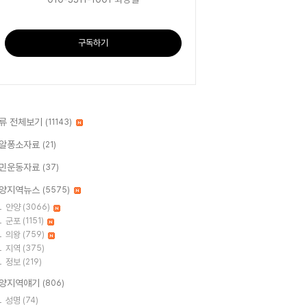
구독하기
류 전체보기
(11143)
알퐁소자료
(21)
민운동자료
(37)
양지역뉴스
(5575)
안양
(3066)
군포
(1151)
의왕
(759)
지역
(375)
정보
(219)
양지역얘기
(806)
성명
(74)