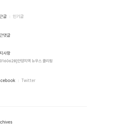
근글
인기글
근댓글
지사항
20160628]안양지역 뉴우스 클리핑
acebook
Twitter
chives