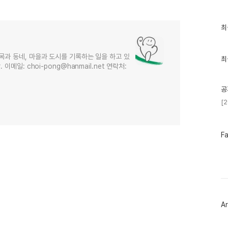
최
최
근
글
과
목과 동네, 마을과 도시를 기록하는 일을 하고 있
인
최
메일: choi-pong@hanmail.net 연락처:
기
글
공
[
페
F
이
스
북
트
위
터
플
러
Ar
그
인