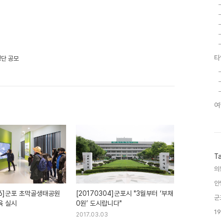
타
정단 공모
여
T
의
안
06]군포 초막골생태공원
[20170304]군포시 "3월부터 ‘부채
군
육 실시
0원’ 도시랍니다"
1
2017.03.03