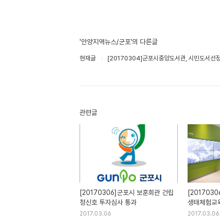
'안양지역뉴스/군포'의 다른글
현재글
[20170304]군포시중앙도서관, 시민도서선
관련글
[20170306]군포시 보훈회관 건립
[201703
청신호 투자심사 통과
생태체험교
2017.03.06
2017.03.06