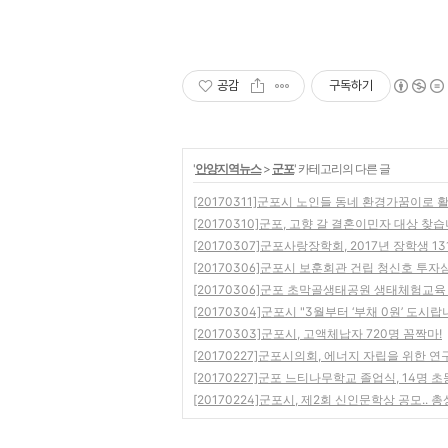
공감
구독하기
'
안양지역뉴스
>
군포
' 카테고리의 다른 글
[20170311]군포시 노인들 동네 환경가꿈이로
[20170310]군포, 고향 갈 결혼이민자 대상 찾
[20170307]군포사랑장학회, 2017년 장학생 1
[20170306]군포시 보훈회관 건립 청신호 투자
[20170306]군포 초막골생태공원 생태체험교육
[20170304]군포시 "3월부터 ‘부채 0원’ 도시랍
[20170303]군포시, 고액체납자 720명 꼼짝마!
[20170227]군포시의회, 에너지 자립을 위한 
[20170227]군포 느티나무학교 졸업식, 14명 
[20170224]군포시, 제2회 신인문학상 공모.. 