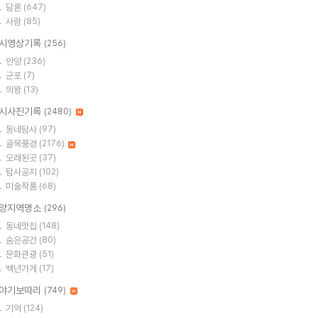
담론
(647)
사람
(85)
시영상기록
(256)
안양
(236)
군포
(7)
의왕
(13)
시사진기록
(2480)
동네탐사
(97)
골목풍경
(2176)
오래된곳
(37)
탐사공지
(102)
미술작품
(68)
양지역명소
(296)
동네맛집
(148)
숨은공간
(80)
문화관광
(51)
백년가게
(17)
야기보따리
(749)
기억
(124)