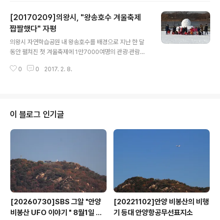
회 위원들은 의왕시 주민참여예산위원회 및 분과위 위원으
[20170209]의왕시, "왕송호수 겨울축제
로 활동하면서 주민참여 예산을 심의하고 자문하는 역할을
맡는다. 의왕시는 여성과 장애인, 노인 및 다문화 가족 등
짭짤했다" 자평
글 내용
사회적 약자를 대표하는 시민들을 우선 선정하고, 재정‧행
의왕시 자연학습공원 내 왕송호수를 배경으로 지난 한 달
정 등의 분야에 전문성을 가진 시민과 지역별‧성별‧연령대
동안 펼쳐진 첫 겨울축제에 1만7000여명의 관광‧관람객
등을 고려해 균형 있게 선정할 계획이다. 주민참여 예산의
이 다녀가는 대성황을 이뤄 이 축제가 의왕시의 명성을 높
범위는 지역경제 활성화 및 주민편익을 위한 소규모 숙원
0
0
2017. 2. 8.
일 또 하나의 상징적인 이벤트로 자리 잡을 전망이다. 의왕
사업 예산으로 일반회계 총 예산의 1% 범위..
시에 따르면 지난달 7일 막을 연 왕송호수 겨울축제는 ‘호
수와 겨울”이란 테마로 2월 5일까지 이어진 축제기간에
눈썰매타기, 눈밭에서 놀기, 눈 조각 포토존 사진찍기, 웃음
체조, 클레이 체험공예 등 다양한 체험프로그램이 겨울방
이 블로그 인기글
학을 맞은 가족단위 이용객의 호평을 얻었다. 프로그램 중
에서도 눈썰매타기, 눈밭에서 놀기는 평일에도 어린이집,
유치원, 복지관 등의 단체 이용객이 몰리며 큰 인기를 모았
다. 또, 레일바이크와 호수열차를 타고 왕송호수를 돌면서
도시에서 쉽게 볼 수 없는 다양한 겨울..
[20260730]SBS 그알 "안양
[20221102]안양 비봉산의 비행
비봉산 UFO 이야기 " 8월1일 방
기 등대 안양항공무선표지소