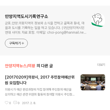
로그 정보
안양지역도시기록연구소
군포.안양.의왕지역의 정보와 소식을 전하고 골목과 동네, 마
을과 도시를 기록하는 일을 하고 있습니다. (구)안양지역시민
연대 사이트 자료 포함. 이메일: choi-pong@hanmail.net
연락처: 010-3311-1001 최병렬
구독하기
더보기
안양지역뉴스/의왕
의 다른 글
[20170209]의왕시, 2017 주민참여예산위
원 모집합니다
글 내용
의왕시가 예산 편성과정에 직접 참여해 주민참여 예산을
심의하고 예산 관련 위원회 활동에 참여할 의왕시 주민참
여예산위원회 위원 14명을 13일까지 모집한다. 이번 모집
0
0
2017. 2. 8.
의 응모 자격은 의왕시민과 의왕시 소재 직장인이다. 위원
의 임기는 3월부터 2년간이며 1회 연임이 가능하다. 위원