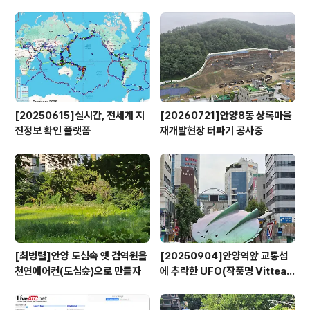
영
[20250615]실시간, 전세계 지
[20260721]안양8동 상록마을
진정보 확인 플랫폼
재개발현장 터파기 공사중
[최병렬]안양 도심속 옛 검역원을
[20250904]안양역앞 교통섬
천연에어컨(도심숲)으로 만들자
에 추락한 UFO(작품명 Vitteau
x)