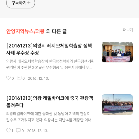
구독하기
더보기
안양지역뉴스/의왕
의 다른 글
[20161213]의왕시 레지오체험학습장 정책
사례 우수상 수상
글 내용
의왕시 레지오체험학습장이 한국행정학회와 한국정책기획
평가원이 주관한 2016년 우수행정 및 정책사례에서 우수
상을 수상했다. 레지오 프로그램은 이탈리아의 선진보육기
0
0
2016. 12. 13.
법으로 자발적 학습의지에 따라 창의성과 문제해결 능력
등 미래 인재에 요구되는 능력을 향상시키는 새로운 교육
패러다임이다. 의왕시의 대표적인 보육특화 사업인 레지오
[20161213]의왕 레일바이크에 중국 관광객
체험학습장은 지난 2012년부터 전국 지자체 중에서 최초
로 운영을 시작한 이래 지금까지 1만8500여명이 체험장
몰려온다
글 내용
을 이용했다. 최근에는 전국의 유아교육 관련 학생들과 중
의왕레일바이크에 대한 중화권 및 동남아 지역의 관심이
국, 대만에서도 관심을 갖고 견학하러 오는 등 영유아 교육
갈수록 뜨거워지고 있다. 의왕시는 지난 4월 개장한 이래
의 모범사례로 알려지고 있다. 김성제 의왕시장은 “지방자
단번에 수도권 관광명소로 떠오른 의왕 왕송호수 레일바이
치단체가 보육의 질(質)을 추구한다는 것은 보육의 공공성
1
0
2016. 12. 13.
크에 대만, 태국에 이어 중국에서도 관광객들이 몰려올 가
을 한 단계 높이는, 국가적으로 매우 의미 있는 일”이라..
능성이 커 기대를 부풀게 하고 있다고 밝혔다. 의왕레알바