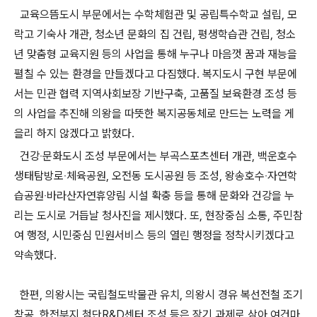
교육으뜸도시 부문에서는 수학체험관 및 공립특수학교 설립, 모
락고 기숙사 개관, 청소년 문화의 집 건립, 평생학습관 건립, 청소
년 맞춤형 교육지원 등의 사업을 통해 누구나 마음껏 꿈과 재능을
펼칠 수 있는 환경을 만들겠다고 다짐했다. 복지도시 구현 부문에
서는 민관 협력 지역사회보장 기반구축, 고품질 보육환경 조성 등
의 사업을 추진해 의왕을 따뜻한 복지공동체로 만드는 노력을 게
을리 하지 않겠다고 밝혔다.
건강‧문화도시 조성 부문에서는 부곡스포츠센터 개관, 백운호수
생태탐방로‧체육공원, 오전동 도시공원 등 조성, 왕송호수‧자연학
습공원‧바라산자연휴양림 시설 확충 등을 통해 문화와 건강을 누
리는 도시로 거듭날 청사진을 제시했다. 또, 현장중심 소통, 주민참
여 행정, 시민중심 민원서비스 등의 열린 행정을 정착시키겠다고
약속했다.
한편, 의왕시는 국립철도박물관 유치, 의왕시 경유 복선전철 조기
착공, 한전부지 첨단R&D센터 조성 등은 장기 과제로 삼아 여건마