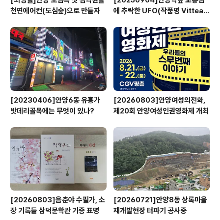
[최병렬]안양 도심속 옛 검역원을
[20250904]안양역앞 교통섬
천연에어컨(도심숲)으로 만들자
에 추락한 UFO(작품명 Vitteau
x)
[20230406]안양6동 유흥가
[20260803]안양여성의전화,
밧데리골목에는 무엇이 있나?
제20회 안양여성인권영화제 개최
[20260803]음춘야 수필가, 소
[20260721]안양8동 상록마을
장 기록들 삼덕문학관 기증 표명
재개발현장 터파기 공사중