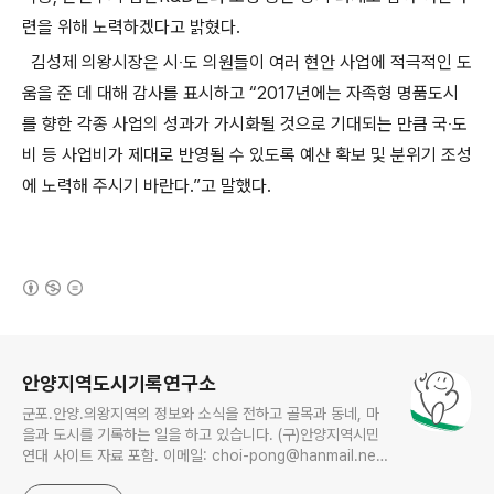
련을 위해 노력하겠다고 밝혔다.
김성제 의왕시장은 시‧도 의원들이 여러 현안 사업에 적극적인 도
움을 준 데 대해 감사를 표시하고 “2017년에는 자족형 명품도시
를 향한 각종 사업의 성과가 가시화될 것으로 기대되는 만큼 국‧도
비 등 사업비가 제대로 반영될 수 있도록 예산 확보 및 분위기 조성
에 노력해 주시기 바란다.”고 말했다.
(새창열림)
로그 정보
안양지역도시기록연구소
군포.안양.의왕지역의 정보와 소식을 전하고 골목과 동네, 마
을과 도시를 기록하는 일을 하고 있습니다. (구)안양지역시민
연대 사이트 자료 포함. 이메일: choi-pong@hanmail.net
연락처: 010-3311-1001 최병렬