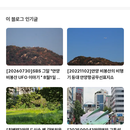
이크에는 이달 초 중국 북경과 산동성 지역의 여행사 및 언
론사 관계자들이 찾아와 자국 관광객들에 대한 관광상품화
여건을 타진한 데 이어 지난 11일에는 산동성 여행업계 종
이 블로그 인기글
사자 40여명이 방문했다. 이들은 지난달 의왕시가 국내 인
바운드 여행사를 대상으로 개최한 관광설명회 및 팸투어에
참가한 여행업체가 의왕레일바이크 및 철도박물관을 관광
상품으로 추천하며 초청한 것이다. 중국 여행업계 종사자
들은 의왕시를 방문해 우리나라 철도 역사를 한눈에..
[20260730]SBS 그알 "안양
[20221102]안양 비봉산의 비행
비봉산 UFO 이야기 " 8월1일 방
기 등대 안양항공무선표지소
영