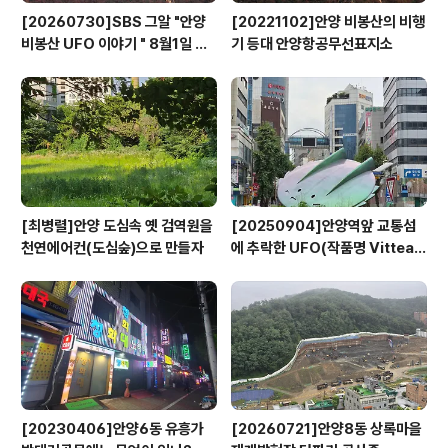
[20260730]SBS 그알 "안양
[20221102]안양 비봉산의 비행
비봉산 UFO 이야기 " 8월1일 방
기 등대 안양항공무선표지소
영
[최병렬]안양 도심속 옛 검역원을
[20250904]안양역앞 교통섬
천연에어컨(도심숲)으로 만들자
에 추락한 UFO(작품명 Vitteau
x)
[20230406]안양6동 유흥가
[20260721]안양8동 상록마을