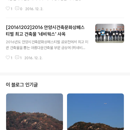
소 업무를 전담하도록 하는 한편 지역 정치인들과의 간담
1
0
2016. 12. 2.
회를 통해 향후 대통령 후보의 공약사업으로 추진될 수 있
는 방안을 모색하는 등 새로운 방안 찾기에 나섰다. 안양시
는 지난 12월 1일 경기도의회 정기열 의장 등 도의원 5명,
[20161202]2016 안양시건축문화상페스
안양시의회 김대영 의장 등 시의원 7명, 경기남부 법무타
운 조성 촉구 및 안양교도소 재건축 반대 안양시 범시민 추
티벌 최고 건축물 '네비웍스' 사옥
글 내용
진위원회(이하 범추위) 공동대표 6명 등이 참석한 가운데
2016년도 안양시건축문화상페스티벌 공모전에서 최고 미
안양시청 상황실에서 경기남부 법무타운 조성 촉구 및 안
관 건축물을 뽑는 아름다운건축물 부문 금상에 ㈜네비웍
양교도소 이전을 위한 정책 간담회를 개최했다. 이 자리에
스 사옥(관양동 1735-2)이 선정됐다. 지난 12월 1일 안양
서 이필운 안양시장은 국민권익위원회와의 면담에서 현재
1
1
2016. 12. 2.
시청 홍보실에서 이필운 안양시장을 비롯 시의원들과 건축
상황에서는 법무타운 조성이 어렵다는 답변을..
관계자, 수상자들이 참석한 가운데 열린 시상식에서 우수
작 18점을 출품한 설계 및 시공자와 건축주 등 34명이 수
상의 기쁨을 안았다. 은상은 ‘호계3동 복합청사’와‘L-PLU
S2’(안양동 1319), 동상에는 ‘굿텔’(호계동 76405), ‘이
이 블로그 인기글
즈미디어’(관양동 1739-5), ‘유미제’(柔美齋/박달동 92
5-3) 등 3개작품에게 돌아갔다. ‘아리온테크놀로지’(관양
동 1740-4)와‘씨엠에스’(관양동 1739-1)는 특별상을 수
상했다. 이들 수상작에 대해서는 상장과 함께 아름다운 건
축물..