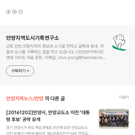
(새창열림)
로그 정보
안양지역도시기록연구소
군포.안양.의왕지역의 정보와 소식을 전하고 골목과 동네, 마
을과 도시를 기록하는 일을 하고 있습니다. (구)안양지역시민
연대 사이트 자료 포함. 이메일: choi-pong@hanmail.net
연락처: 010-3311-1001 최병렬
구독하기
더보기
안양지역뉴스/안양
의 다른 글
[20161202]안양시, 안양교도소 이전 '대통
령 후보' 공약 모색
글 내용
경기 안양시가 주요 핵심과제로 추진해 오던 안양교도소
이전 문제가 난항에 빠지자 '제2부흥추진단'에서 안양교도