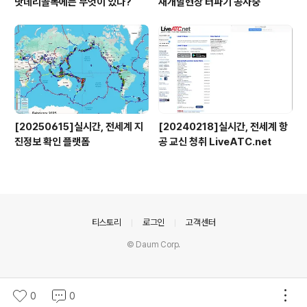
밧데리골목에는 무엇이 있나?
재개발현장 터파기 공사중
[20250615]실시간, 전세계 지
[20240218]실시간, 전세계 항
진정보 확인 플랫폼
공 교신 청취 LiveATC.net
의안내
티스토리
로그인
고객센터
© Daum Corp.
0
0