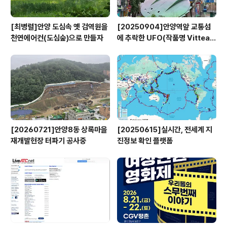
[최병렬]안양 도심속 옛 검역원을
[20250904]안양역앞 교통섬
천연에어컨(도심숲)으로 만들자
에 추락한 UFO(작품명 Vitteau
x)
[20260721]안양8동 상록마을
[20250615]실시간, 전세계 지
재개발현장 터파기 공사중
진정보 확인 플랫폼