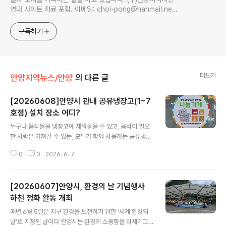
연대 사이트 자료 포함. 이메일: choi-pong@hanmail.net
연락처: 010-3311-1001 최병렬
구독하기
더보기
안양지역뉴스/안양
의 다른 글
[20260608]안양시 관내 공유냉장고(1~7
호점) 설치 장소 어디?
글 내용
누구나 음식물을 냉장고에 채워놓을 수 있고, 음식이 필요
한 사람은 가져갈 수 있는, 모두가 함께 사용하는 공유냉장
고는 마을에 유기적인 ‘먹거리 네트워크’를 형성해 마을공
0
0
2026. 6. 7.
동체를 복원하는 ‘사랑·나눔·공유 프로젝트’이며 음식물 쓰
레기를 줄이는 효과도 있다. 안양공유냉장고의 특징은 통
조림같은 가공품, 냉동식품, 음료수 보다는 운영자와 봉사
[20260607]안양시, 환경의 날 기념행사
자들이 직집 조리한 빈찬을 비롯 채소 등 식자재, 과일 빵,
떡 등이 대부분이며 유통기한 잔여 일이 3일 이상 남은 식
하천 정화 활동 개최
글 내용
품만 공유할 수 있다. 안양시 공유냉장고 위치는 다음과 같
매년 6월 5일은 지구 환경을 보전하기 위한 ‘세계 환경의
다. 1호점 박달1동 안민교회(안양시 만안구 양화로 105번
날’로 지정된 날이다 안양시는 환경의 소중함을 되새기고