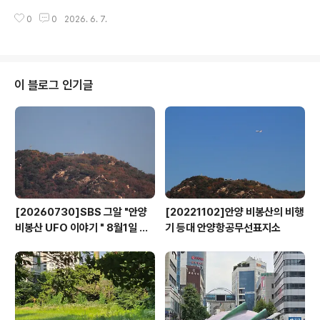
길 33)2호점 인덕원동마을 터 사회적협동조합(안양시 동
친환경 실천을 다짐하는 ‘2026년 환경의 날 기념식’을 지
안구 흥안대로 507번길 23)3호점 안양1동 유쾌한공동체
0
0
2026. 6. 7.
난 5일 오전 9시30분 안양천 쌍개울 문화광장에서 최대호
(안양시 만안구 관악대로 5)4..
안양시장을 비롯한 관계 공무원과 안양시지속가능발전협
의회.119의용소방대 등 환경시민사회단체 및 기업체, 초등
학생 등 지역사회의 다양한 구성원 400여명이 참석한 가
운데 진행했다. 최대호 안양시장은 기념식 인사말에서 “심
이 블로그 인기글
각한 환경 위기를 극복하기 위해서는 일상 속 작은 실천과
모두의 협력이 필수적”이라며 “앞으로도 생태하천 보전과
탄소중립 실천을 통해 사람과 자연이 공존하는 안양시를
만드는 데 최선을 다하겠다”고 밝혔다. 행사 참석자들은
‘환경보전 공동실천 선언’을 통해 “기..
[20260730]SBS 그알 "안양
[20221102]안양 비봉산의 비행
비봉산 UFO 이야기 " 8월1일 방
기 등대 안양항공무선표지소
영