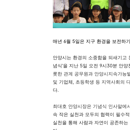
매년 6월 5일은
지구 환경을 보전하기
안양시는 환경의 소중함을 되새기고
념식
’
을 지난
5
일 오전
9
시
30
분 안양
롯한 관계 공무원과
안양시지속가능발
및
기업체
,
초등학생 등 지역사회의 
다.
최대호 안양시장은 기념식 인사말에
속 작은 실천과 모두의 협력이 필수적
실천을 통해 사람과 자연이 공존하는 