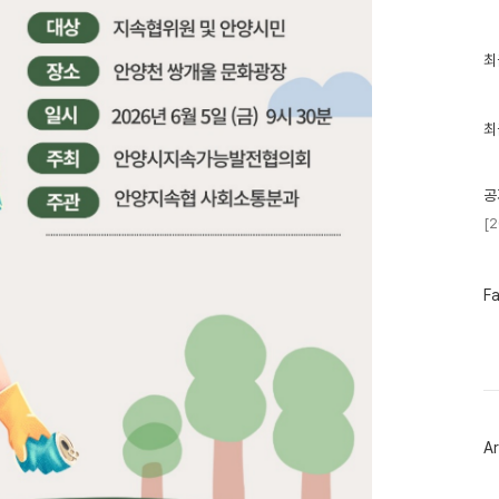
최
최
근
글
과
인
최
기
글
공
[
페
F
이
스
북
트
위
터
플
러
Ar
그
인