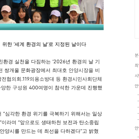
 위한
‘세계 환경의 날’로 지정된 날이다
분
 친환경 실천을 다짐하는
‘2026
년 환경의 날 기
최
천 쌍개울 문화광장에서
최대호 안양시장을 비
시
전협의회.119의용소방대 등 환경시민사회단체
안
다양한 구성원
400여명이 참석한 가운데 진행했
서
“심각한 환경 위기를 극복하기 위해서는 일상
”
이라며
“앞으로도 생태하천 보전과 탄소중립
안
안양시를 만드는 데 최선을 다하겠다”고 밝혔