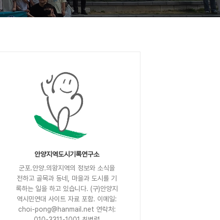
안양지역도시기록연구소
군포.안양.의왕지역의 정보와 소식을
전하고 골목과 동네, 마을과 도시를 기
록하는 일을 하고 있습니다. (구)안양지
역시민연대 사이트 자료 포함. 이메일:
choi-pong@hanmail.net 연락처:
010-3311-1001 최병렬