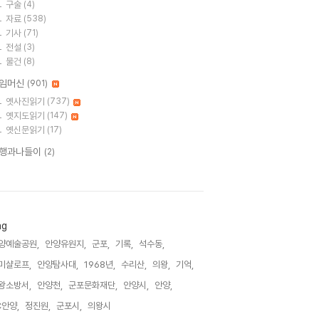
구술
(4)
자료
(538)
기사
(71)
전설
(3)
물건
(8)
임머신
(901)
옛사진읽기
(737)
옛지도읽기
(147)
옛신문읽기
(17)
행과나들이
(2)
ag
양예술공원,
안양유원지,
군포,
기록,
석수동,
미샬로프,
안양탐사대,
1968년,
수리산,
의왕,
기억,
왕소방서,
안양천,
군포문화재단,
안양시,
안양,
C안양,
정진원,
군포시,
의왕시,