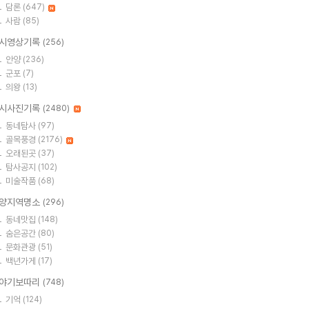
담론
(647)
사람
(85)
시영상기록
(256)
안양
(236)
군포
(7)
의왕
(13)
시사진기록
(2480)
동네탐사
(97)
골목풍경
(2176)
오래된곳
(37)
탐사공지
(102)
미술작품
(68)
양지역명소
(296)
동네맛집
(148)
숨은공간
(80)
문화관광
(51)
백년가게
(17)
야기보따리
(748)
기억
(124)