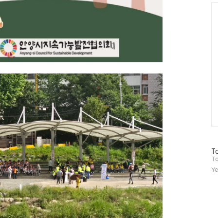
Ca
방
To
문
To
자
Ye
수