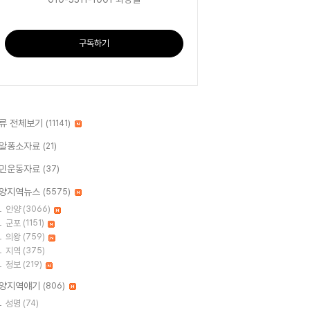
구독하기
류 전체보기
(11141)
알퐁소자료
(21)
민운동자료
(37)
양지역뉴스
(5575)
안양
(3066)
군포
(1151)
의왕
(759)
지역
(375)
정보
(219)
양지역얘기
(806)
성명
(74)