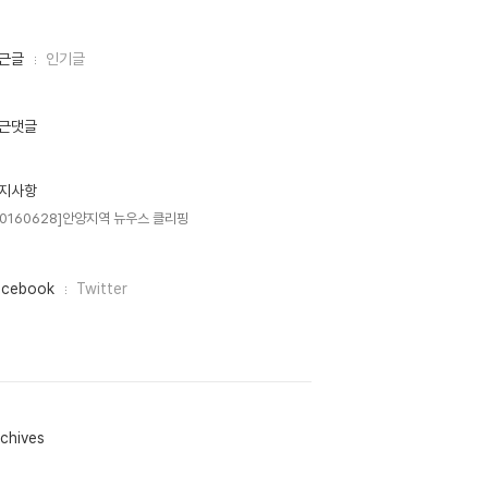
근글
인기글
근댓글
지사항
20160628]안양지역 뉴우스 클리핑
acebook
Twitter
chives