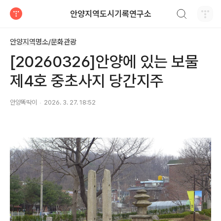
검색하기
안양지역도시기록연구소
티스토리
안양지역명소/문화관광
[20260326]안양에 있는 보물
제4호 중초사지 당간지주
안양똑딱이
2026. 3. 27. 18:52