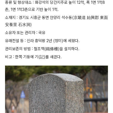
종류 및 형상대소
:
화강석의 당간지주로 높이
12
척
,
폭
1
면
1
척
8
촌
, 1
면
1
척
3
촌으로 기반 높이
1
척
.
소재지
:
경기도 시흥군 동면 안양리 석수동
(
京畿道 始興郡 東面
安養里 石水洞
)
소유자 또는 관리자
:
국유
유래전설 등
:
신라 흥덕왕
2
년
(
정미
)
에 세웠다
.
관리보존의 방법
:
철조책
(
鐵條柵
)
을 설치하다
.
비고
:
한쪽 기둥에 기
(
記
)
를 새겼다
.