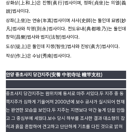
상화상(上和上)은 진행(眞行)법사이며, 정좌(貞坐)는 의열(義
說)법사이다.
상좌(上坐)는 연숭(年嵩)법사이며 사사(史師)는 둘인데 묘범(妙
凡)법사와
칙영(則永)법사이다. 전도유내(典都唯乃)는 둘인데
창악(昌樂)법사와
법지(法智)법사이다.
도상(徒上)은 둘인데 지생(智生)법사와 진방(眞方)법사이다.
작상(作上)은 수남(秀南)법사이다.
안양 중초사지 당간지주(安養 中初寺址 幢竿支柱)
중초사지 당간지주는 원위치에 동서로 마주 서있다.두 지주 중 동
쪽지주가 심하게 기울어져 2000년에 보수 공사가 실시되어 현재
는 완연한 모습을 보인다.두 지주는 지면보다 약간 높게 단을 만들
고 그 중심부에 세웠다.보수 당시 하부를 조사한 결과 대소형의 잡
석과 흙을 혼합하여 견고하고 단단하게 기초를 다진 것으로 밝혀