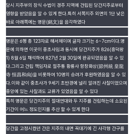
당시 지주부의 장식 수법이 경주 지역에 건립된 당간지주로부터
영향을 받았음을 알 수 있게 한다.특히 서쪽지주 외면의 1단 낮은
바로 아래쪽에는 명문(銘文)을 음각하였다
명문은 6행 총 123자로 해서체이며 글자 크기는 6~7cm이다.명
문에 의하면 이곳이 중초사임과 동시에 당간지주가 826(흥덕왕
1) 8월 6일 채석하여 827년 2월 30일에 완공되었음을 알 수 있
다.그리고 건립 책임자로 절주통 황룡사 항창화상(節州統 皇龍
寺 恒昌和尙)을 비롯하여 10명의 승려가 후원하였음을 알 수 있
다.이와 같이 중초사가 9세기 초반경에 널리 알려진 사찰이었으며
중앙에 있는 사찰과도 교류가 있었음을 알 수 있다
특히 명문은 당간지주의 절대연대와 두 지주를 건립하는데 소요된
기간이 어느 정도인지를 추산 할 수 있게 한다
당간을 고정시켰던 간은 지주의 내면 꼭대기에 긴 사각형 간구를