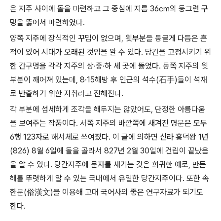
은 지주 사이에 돌을 마련하고 그 중심에 지름
36
㎝
의 둥그런 구
멍을 뚫어서 마련하였다
.
양쪽 지주에 장식적인 꾸밈이 없으며
,
윗부분을 둥글게 다듬은 흔
적이 있어 시대가 오래된 것임을 알 수 있다
.
당간을 고정시키기 위
한 간구멍을 각각 지주의 상
·
중
·
하 세 곳에 뚫었다
.
동쪽 지주의 윗
부분이 깨어져 있는데
, 8·15
해방 후 인근의 석수
(
石手
)
들이 석재
로 반출하기 위한 자취라고 전해진다
.
각 부분에 섬세하게 조각을 해두지는 않았어도
,
단정한 아름다움
을 보여주는 작품이다
.
서쪽 지주의 바깥쪽에 새겨진 명문은 모두
6
행
123
자로 해서체로 쓰여졌다
.
이 글에 의하면 신라 흥덕왕
1
년
(826) 8
월
6
일에 돌을 골라서
827
년
2
월
30
일에 건립이 끝났음
을 알 수 있다
.
당간지주에 문자를 새기는 것은 희귀한 예로
,
만든
해를 뚜렷하게 알 수 있는 국내에서 유일한 당간지주이다
.
또한 속
한문
(
俗漢文
)
을 이용해 고대 국어사의 좋은 연구자료가 되기도
한다
.