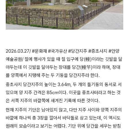
2026.03.27/ #문화재 #국가유산 #당간지주 #증초사지 #안양
예술공원/
절에 행사가 있을 때 절 입구에 당
(
幢
)
이라는 깃발을 달
아두는데 이 깃발을 달아두는 장대를 당간
(
幢竿
)
이라 하며
,
장대
를 양쪽에서 지탱해 주는 두 기둥을 당간지주라 한다
.
중초사지 당간지주의 높이는
3.64m,
두 개의 돌기둥의 동서로 서
있으며 양 지주 간격은
85
㎝
이다
.
이곳을 중초사터라고 하는 것
은 서쪽 지주의 바깥쪽에 새겨진 기록에 따른 것이다
.
현재 지주의 기단은 남아있지 않고
,
다만 지주 사이와 양쪽 지주의
바깥에 하나씩 총
3
장을 깔아서 바닥돌로 삼고 있는데
,
이 역시도
원래의 모습이라고 보기는 어렵다
.
기단 위에 당간을 세우는 받침