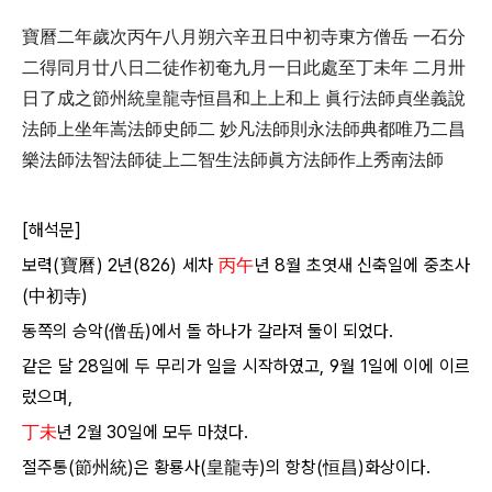
寶曆二年歲次丙午八月朔六辛丑日中初寺東方僧岳 一石分
二得同月廿八日二徒作初奄九月一日此處至丁未年 二月卅
日了成之節州統皇龍寺恒昌和上上和上 眞行法師貞坐義說
法師上坐年嵩法師史師二 妙凡法師則永法師典都唯乃二昌
樂法師法智法師徒上二智生法師眞方法師作上秀南法師
[해석문]
보력(寶曆) 2년(826) 세차
丙午
년 8월 초엿새 신축일에 중초사
(中初寺)
동쪽의 승악(僧岳)에서 돌 하나가 갈라져 둘이 되었다.
같은 달 28일에 두 무리가 일을 시작하였고, 9월 1일에 이에 이르
렀으며,
丁未
년 2월 30일에 모두 마쳤다.
절주통(節州統)은 황룡사(皇龍寺)의 항창(恒昌)화상이다.