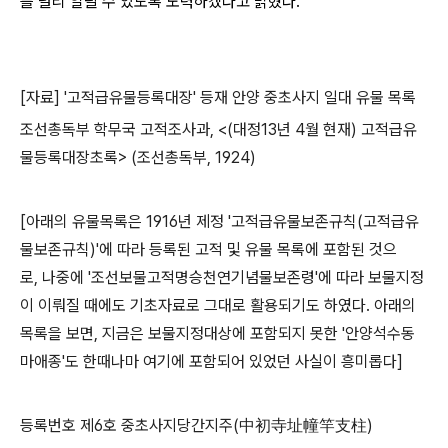
를 널리 알릴 수 있도록 노력하겠다고 밝혔다.
[
자료
] '
고적급유물등록대장
'
등재 안양 중초사지 일대 유물 목록
조선총독부 학무국 고적조사과
, <(
대정
13
년
4
월 현재
)
고적급유
물등록대장초록
> (
조선총독부
, 1924)
[
아래의 유물목록은
1916
년 제정
'
고적급유물보존규칙
(
고적급유
물보존규칙
)'
에 따라 등록된 고적 및 유물 목록에 포함된 것으
로
,
나중에
'
조선보물고적명승천연기념물보존령
'
에 따라 보물지정
이 이뤄질 때에도 기초자료로 그대로 활용되기도 하였다
.
아래의
목록을 보면
,
지금은 보물지정대상에 포함되지 못한
'
안양석수동
마애종
'
도 한때나마 여기에 포함되어 있었던 사실이 흥미롭다
]
등록번호 제
6
호 중초사지당간지주
(
中初寺址幢竿支柱
)