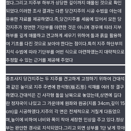
졌다.그리고 지주부 하부가 상당한 깊이까지 매몰된 것으로 확인
되었다.이러한 조사 결과는 다른 당간지주의 시공 수법을 아는데
유용한 자료를 제공하였다.즉,당간지주를 세움에 있어서 모든 당
간지주가 정연한 기단부를 마련한 것은 아니며 경우에 따라 지부
하부를 깊게 매몰하고 견고하게 세우기 위하여 돌과 흙을 활용하
여 기초를 다진 것으로 보아야 한다는 점이다.특히 지주 하단부의
치석 수법에 따라 기단부를 어떤 식으로 마련하였는지 대략적으로
추정할 수 있는 근거를 제공해 주었다
중초사지 당간지주는 두 지주를 견고하게 고정하기 위하여 간대석
과 같은 높이로 지주 주변에 판석형(板石形) 석재를 여러 장 결구
하였다.간대석은 긴 사각형 돌을 남북으로 놓았는데,상면에 길다
란 정자국이 나있고 그 가운데에 원좌와 원공(지름 34cm,깊이 15
cm)을 시공하였다.지주의 각 면은 전체적으로 거칠게 다듬었으
며,높이에 비하여 너비와 폭이 작아 세장한 인상을 주고 있다.정상
부는 완만한 경사로 치석되었다.그리고 외면 상부를 1단 낮게 깎아