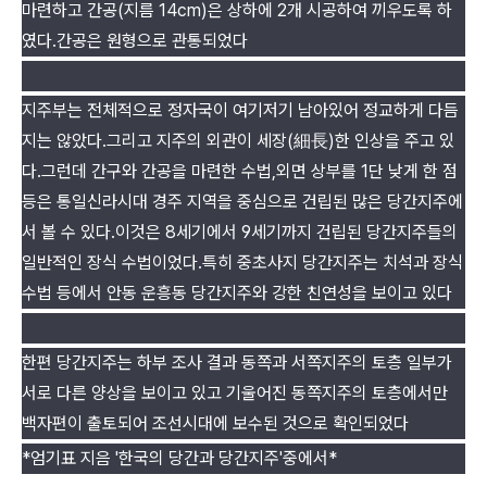
마련하고 간공(지름 14cm)은 상하에 2개 시공하여 끼우도록 하
였다.간공은 원형으로 관통되었다
지주부는 전체적으로 정자국이 여기저기 남아있어 정교하게 다듬
지는 않았다.그리고 지주의 외관이 세장(細長)한 인상을 주고 있
다.그런데 간구와 간공을 마련한 수법,외면 상부를 1단 낮게 한 점
등은 통일신라시대 경주 지역을 중심으로 건립된 많은 당간지주에
서 볼 수 있다.이것은 8세기에서 9세기까지 건립된 당간지주들의
일반적인 장식 수법이었다.특히 중초사지 당간지주는 치석과 장식
수법 등에서 안동 운흥동 당간지주와 강한 친연성을 보이고 있다
한편 당간지주는 하부 조사 결과 동쪽과 서쪽지주의 토층 일부가
서로 다른 양상을 보이고 있고 기울어진 동쪽지주의 토층에서만
백자편이 출토되어 조선시대에 보수된 것으로 확인되었다
*엄기표 지음 '한국의 당간과 당간지주'중에서*