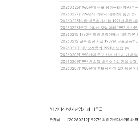
[20260326]1960년대 군포(당정동)와 의왕(부
[20260227]1996년의 의왕시 내손2동 풍경
(0)
[20260223]의왕 백운초에서 본 1991년 무렵 
[20260223]군포 수리산 자락 아래 1992년 
[20260215]1990년 의왕 모락산에서 내려다본
[20260212]교복 입던 시절 1989년 군포고등학
[20260211]의왕 오전동의 1991년 모습
(0)
[20260209]1990년대 군포 산본 신도시 개발
[20260209]1997년 의왕 백운호수의 겨울 풍경
[20260207]1980년대 홍보용 아치 설치됐던 
'타임머신/옛사진읽기'의 다른글
현재글
[20260212]1997년 의왕 계원대사거리와