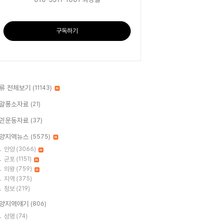
구독하기
류 전체보기
(11143)
알퐁소자료
(21)
민운동자료
(37)
양지역뉴스
(5575)
안양
(3066)
군포
(1151)
의왕
(759)
지역
(375)
정보
(219)
양지역얘기
(806)
성명
(74)