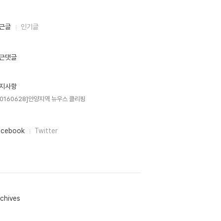
근글
인기글
근댓글
지사항
20160628]안양지역 뉴우스 클리핑
acebook
Twitter
chives