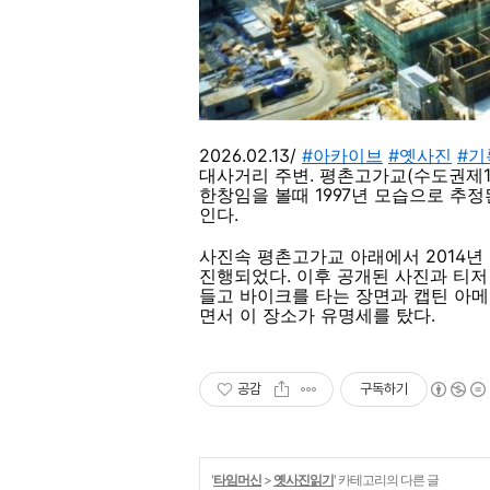
2026.02.13/
#아카이브
#옛사진
#기
대사거리 주변. 평촌고가교(수도권제
한창임을 볼때 1997년 모습으로 추
인다.
사진속 평촌고가교 아래에서 2014년
진행되었다. 이후 공개된 사진과 티
들고 바이크를 타는 장면과 캡틴 아
면서 이 장소가 유명세를 탔다.
공감
구독하기
'
타임머신
>
옛사진읽기
' 카테고리의 다른 글