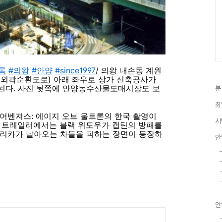
록
#의왕
#안양
#since1997
/ 의왕 내손동 계원
1외곽순횐도로) 아래 좌우로 상가 신축공사가
정된다. 사진 뒷쪽에 안양농수산물도매시장도 보
분
최
 어벤져스: 에이지 오브 울트론의 한국 촬영이
시
저 트레일러에서는 블랙 위도우가 캡틴의 방패를
메리카가 날아오는 차들을 피하는 장면이 등장하
안
안