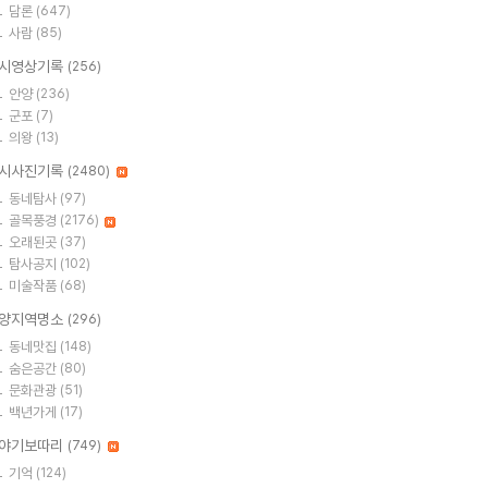
담론
(647)
사람
(85)
시영상기록
(256)
안양
(236)
군포
(7)
의왕
(13)
시사진기록
(2480)
동네탐사
(97)
골목풍경
(2176)
오래된곳
(37)
탐사공지
(102)
미술작품
(68)
양지역명소
(296)
동네맛집
(148)
숨은공간
(80)
문화관광
(51)
백년가게
(17)
야기보따리
(749)
기억
(124)