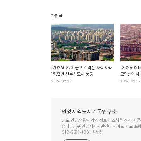
관련글
[20260223]군포 수리산 자락 아래
[2026021
1992년 산본신도시 풍경
모락산에서 
2026.02.23
2026.02.15
안양지역도시기록연구소
군포.안양.의왕지역의 정보와 소식을 전하고 골
습니다. (구)안양지역시민연대 사이트 자료 포함. 이
010-3311-1001 최병렬