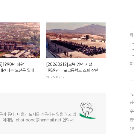
타
여
5]1990년 의왕
[20260212]교복 입던 시절
내려다본 오전동 일대
1989년 군포고등학교 조회 장면
2026.02.12
T
정
수
목과 동네, 마을과 도시를 기록하는 일을 하고 있
메일: choi-pong@hanmail.net 연락처:
안
1