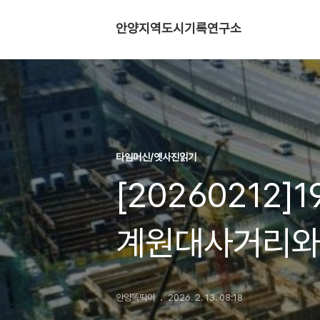
안양지역도시기록연구소
타임머신/옛사진읽기
[20260212]
계원대사거리와
안양똑딱이
2026. 2. 13. 08:18