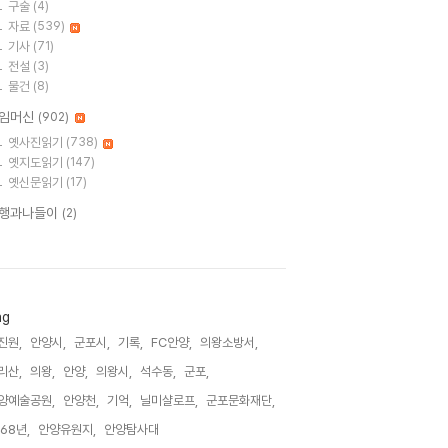
구술
(4)
자료
(539)
기사
(71)
전설
(3)
물건
(8)
임머신
(902)
옛사진읽기
(738)
옛지도읽기
(147)
옛신문읽기
(17)
행과나들이
(2)
ag
진원,
안양시,
군포시,
기록,
FC안양,
의왕소방서,
리산,
의왕,
안양,
의왕시,
석수동,
군포,
양예술공원,
안양천,
기억,
닐미샬로프,
군포문화재단,
968년,
안양유원지,
안양탐사대,