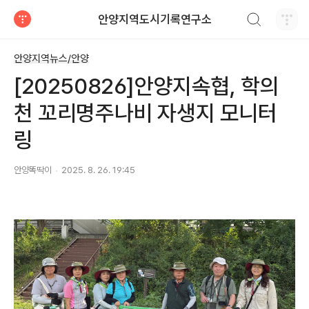
검색하기
안양지역도시기록연구소
티스토리
안양지역뉴스/안양
[20250826]안양지속협, 학의
천 꼬리명주나비 자생지 모니터
링
안양똑딱이
2025. 8. 26. 19:45