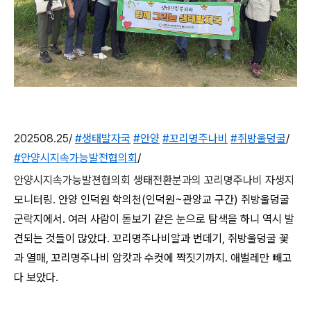
202508.25/
#생태발자국
#안양
#꼬리명주나비
#쥐방울덩굴
/
#안양시지속가능발전협의회
/
안양시지속가능발젼협의회 생태전환분과의 꼬리명주나비 자생지
모니터링.
안양 인덕원 학의천(인덕원~관양교 구간) 쥐방울덩굴
군락지에서. 여러 사람이 돋보기 같은 눈으로 탐색을 하니 역시 발
견되는 것들이 많았다. 꼬리명주나비알과 번데기, 쥐방울덩굴 꽃
과 열매, 꼬리명주나비
암캇과 수컷에 짝짓기까지. 애벌레만 빼고
다 보았다.